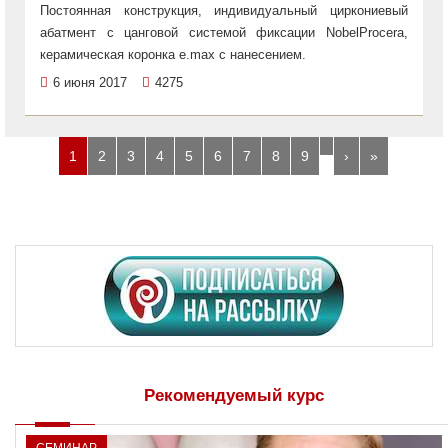
Постоянная конструкция, индивидуальный циркониевый
абатмент с цанговой системой фиксации NobelProcera,
керамическая коронка e.max c нанесением.
6 июня 2017
4275
…
1
2
3
4
5
6
7
8
9
›
»
Рекомендуемый курс