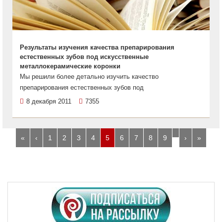
Результаты изучения качества препарирования
естественных зубов под искусственные
металлокерамические коронки
Мы решили более детально изучить качество
препарирования естественных зубов под
8 декабря 2011
7355
…
«
‹
1
2
3
4
5
6
7
8
9
›
»