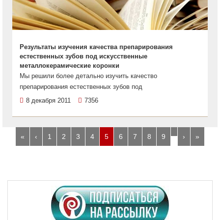
Результаты изучения качества препарирования
естественных зубов под искусственные
металлокерамические коронки
Мы решили более детально изучить качество
препарирования естественных зубов под
8 декабря 2011
7356
…
«
‹
1
2
3
4
5
6
7
8
9
›
»