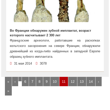
Во Франции обнаружен зубной имплантат, возраст
которого насчитывает 2 300 лет
Французские археологи, работавшие на раскопках
кельтского захоронения на севере Франции, обнаружили
древнейший из когда-либо найденных в западной Европе
образец зубного имплантата.
31 мая 2014
3078
…
«
‹
6
7
8
9
10
11
12
13
14
›
»