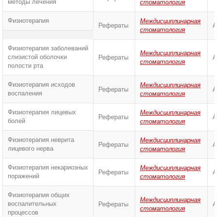
методы лечения
стоматология
Физиотерапия
Междисциплинарная
Рефераты
А
стоматология
Физиотерапия заболеваний
Междисциплинарная
слизистой оболочки
Рефераты
А
стоматология
полости рта
Физиотерапия исходов
Междисциплинарная
Рефераты
А
воспаления
стоматология
Физиотерапия лицевых
Междисциплинарная
Рефераты
А
болей
стоматология
Физиотерапия неврита
Междисциплинарная
Рефераты
А
лицевого нерва
стоматология
Физиотерапия некариозных
Междисциплинарная
Рефераты
А
поражений
стоматология
Физиотерапия общих
Междисциплинарная
воспалительных
Рефераты
А
стоматология
процессов