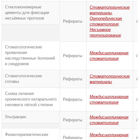
Стеклоиономерные
Стоматологические
цементы для фиксации
материалы
,
несъёмных протезов
Ортопедическая
Рефераты
А
стоматология
,
Несъемное
протезирование
Стоматологические
проявления
Междисциплинарная
Рефераты
А
наследственных болезней
стоматология
и синдромов
Стоматологические
Стоматологические
Рефераты
А
сплавы
материалы
Схема лечения
Междисциплинарная
хронического катарального
Рефераты
А
стоматология
гингивита лёгкой степени
Ультракаин
Междисциплинарная
Рефераты
А
стоматология
Физиотерапевтические
Междисциплинарная
Рефераты
А