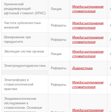
Хронический
Междисциплинарная
рецидивирующий
Лекции
А
стоматология
афтозный стоматит (ХРАС)
Частота зубочелюстных
Междисциплинарная
Рефераты
А
аномалий
стоматология
Шинирование при
Междисциплинарная
Рефераты
А
пародонтите
стоматология
Эволюция систем органов
Междисциплинарная
Лекции
А
стоматология
Электроодонтодиагностика
Рефераты
Диагностика
А
Электрофорез в
Междисциплинарная
стоматологической
Рефераты
А
стоматология
практике
Эпидемиологические
обследования в
стоматологии. Основные
Междисциплинарная