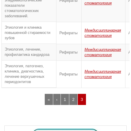
эпидемиологические
Рефераты
А
стоматология
показатели
стоматологических
заболеваний.
Этиология и клиника
Междисциплинарная
повышенной стираемости
Рефераты
А
стоматология
зубов
Этиология, лечение,
Междисциплинарная
Рефераты
А
профилактика кандидоза
стоматология
Этиология, патогенез,
клиника, диагностика,
Междисциплинарная
Рефераты
А
лечение верхушечных
стоматология
периодонтитов
«
‹
1
2
3