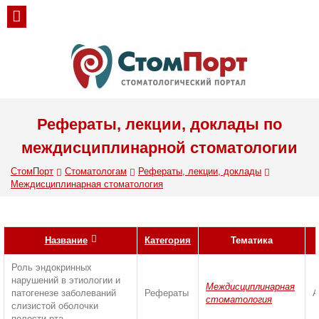
Рефераты, лекции, доклады по
междисциплинарной стоматологии
СтомПорт
Стоматологам
Рефераты, лекции, доклады
Междисциплинарная стоматология
Название
Категория
Тематика
Роль эндокринных
нарушений в этиологии и
Междисциплинарная
патогенезе заболеваний
Рефераты
А
стоматология
слизистой оболочки
полости рта