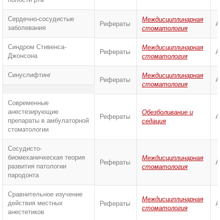
Сердечно-сосудистые
Междисциплинарная
Рефераты
А
заболевания
стоматология
Синдром Стивенса-
Междисциплинарная
Рефераты
А
Джонсона
стоматология
Синуслифтинг
Междисциплинарная
Рефераты
А
стоматология
Современные
анестезирующие
Обезболивание и
Рефераты
А
препараты в амбулаторной
седация
стоматологии
Сосудисто-
биомеханичкеская теория
Междисциплинарная
Рефераты
А
развития патологии
стоматология
пародонта
Сравнительное изучение
Междисциплинарная
действия местных
Рефераты
А
стоматология
анестетиков