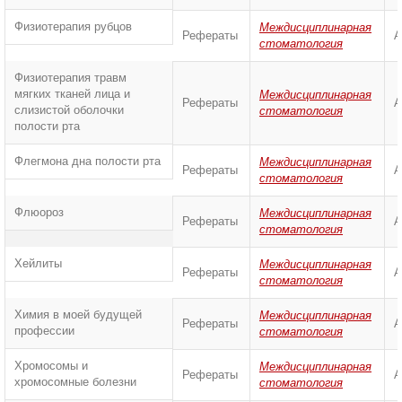
Физиотерапия рубцов
Междисциплинарная
Рефераты
А
стоматология
Физиотерапия травм
мягких тканей лица и
Междисциплинарная
Рефераты
А
слизистой оболочки
стоматология
полости рта
Флегмона дна полости рта
Междисциплинарная
Рефераты
А
стоматология
Флюороз
Междисциплинарная
Рефераты
А
стоматология
Хейлиты
Междисциплинарная
Рефераты
А
стоматология
Химия в моей будущей
Междисциплинарная
Рефераты
А
профессии
стоматология
Хромосомы и
Междисциплинарная
Рефераты
А
хромосомные болезни
стоматология