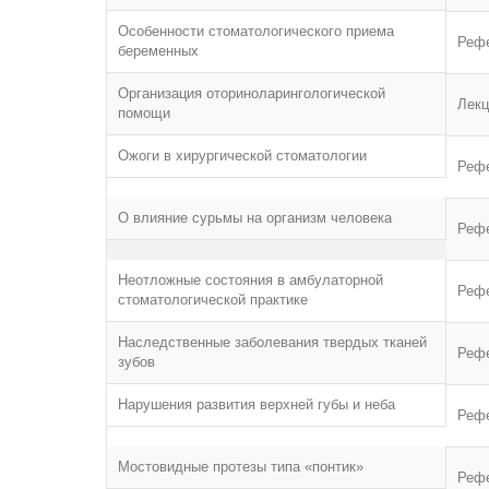
Особенности стоматологического приема
Реф
беременных
Организация оториноларингологической
Лекц
помощи
Ожоги в хирургической стоматологии
Реф
О влияние сурьмы на организм человека
Реф
Неотложные состояния в амбулаторной
Реф
стоматологической практике
Наследственные заболевания твердых тканей
Реф
зубов
Нарушения развития верхней губы и неба
Реф
Мостовидные протезы типа «понтик»
Реф