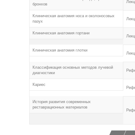
Лекц
бронхов
Клиническая анатомия носа и околоносовых
Лекц
пазух
Клиническая анатомия гортани
Лекц
Клиническая анатомия глотки
Лекц
Классификация основных методов лучевой
Реф
диагностики
Кариес
Реф
История развития современных
реставрационных материалов
Реф