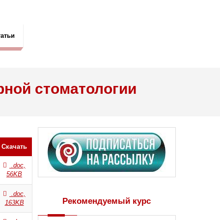
татьи
рной стоматологии
Скачать
.doc,
56KB
.doc,
Рекомендуемый курс
163KB