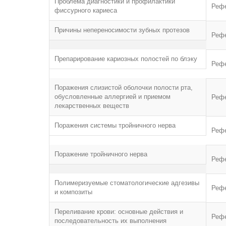
Проблема диагностики и профилактики
Реф
фиссурного кариеса
Причины непереносимости зубных протезов
Реф
Препарирование кариозных полостей по блэку
Реф
Поражения слизистой оболочки полости рта,
обусловленные аллергией и приемом
Реф
лекарственных веществ
Поражения системы тройничного нерва
Реф
Поражение тройничного нерва
Реф
Полимеризуемые стоматологические адгезивы
Реф
и композиты
Переливание крови: основные действия и
Реф
последовательность их выполнения