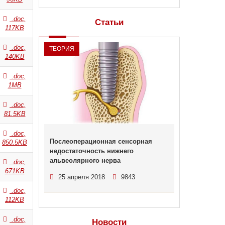
.doc,
Статьи
117KB
.doc,
ТЕОРИЯ
140KB
.doc,
1MB
.doc,
81.5KB
.doc,
Послеоперационная сенсорная
850.5KB
недостаточность нижнего
альвеолярного нерва
.doc,
671KB
25 апреля 2018
9843
.doc,
112KB
.doc,
Новости