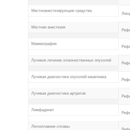
Местноанестезирующие средства
Лекц
Местная анестезия
Реф
Маммография
Реф
Лучевое лечение злокачественных опухолей
Реф
Лучевая диагностика опухолей кишечника
Реф
Лучевая диагностика артритов
Реф
Лимфаденит
Реф
Легкоплавкие сплавы
Реф