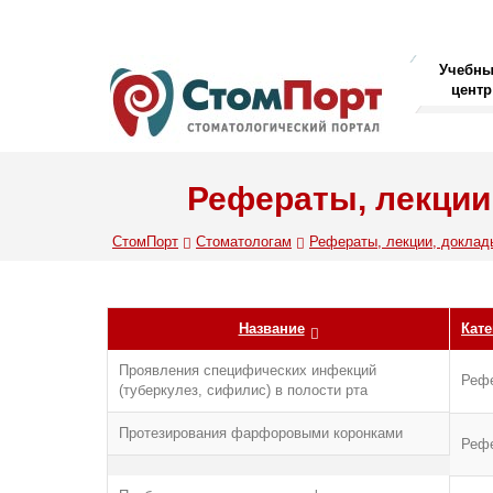
Учебн
центр
Рефераты, лекции
СтомПорт
Стоматологам
Рефераты, лекции, доклад
Название
Кате
Проявления специфических инфекций
Реф
(туберкулез, сифилис) в полости рта
Протезирования фарфоровыми коронками
Реф