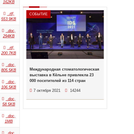
162KB
.rtf,
СОБЫТИЕ
553.9KB
.doc,
294KB
.rtf,
200.7KB
.doc,
Международная стоматологическая
805.5KB
выставка в Кёльне привлекла 23
000 посетителей из 114 стран
.doc,
106.5KB
7 октября 2021
14244
.doc,
58.5KB
.doc,
1MB
.doc,