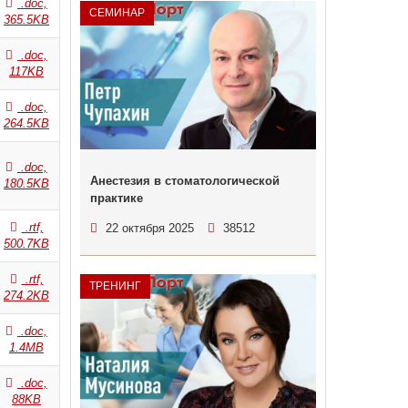
.doc,
СЕМИНАР
365.5KB
.doc,
117KB
.doc,
264.5KB
.doc,
Анестезия в стоматологической
180.5KB
практике
.rtf,
22 октября 2025
38512
500.7KB
.rtf,
ТРЕНИНГ
274.2KB
.doc,
1.4MB
.doc,
88KB