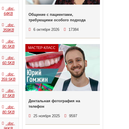
.doc,
64KB
Общение с пациентами,
требующими особого подхода
.doc,
6 октября 2026
17384
359KB
.doc,
90.5KB
МАСТЕР-КЛАСС
.doc,
60.5KB
.doc,
359.5KB
.doc,
97.5KB
Дентальная фотография на
телефон
.doc,
80.5KB
25 ноября 2025
9597
.doc,
96KB