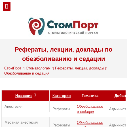
Рефераты, лекции, доклады по
обезболиванию и седации
СтомПорт
Стоматологам
Рефераты, лекции, доклады
Обезболивание и седация
Название
Категория
Тематика
Добав
Анестезия
Обезболивание
Рефераты
Админист
и седация
Местная анестезия
Обезболивание
Рефераты
Админист