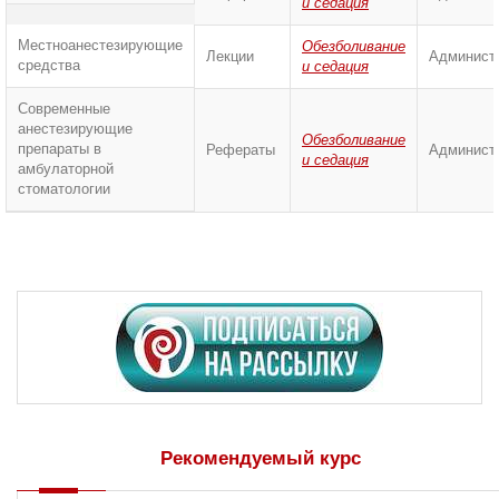
и седация
Местноанестезирующие
Обезболивание
Лекции
Админист
средства
и седация
Современные
анестезирующие
Обезболивание
препараты в
Рефераты
Админист
и седация
амбулаторной
стоматологии
Рекомендуемый курс