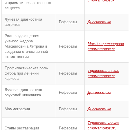
стоматология
и приемом лекарственных
веществ
Лучевая диагностика
Рефераты
Диагностика
артритов
Роль выдающегося
ученого Федора
Междисциплинарная
Михайловича Хитрова в
Рефераты
стоматология
создании отечественной
стоматологии
Профилактическая роль
Терапевтическая
фтора при лечении
Рефераты
стоматология
кариеса
Лучевая диагностика
Рефераты
Диагностика
опухолей кишечника
Маммография
Рефераты
Диагностика
Терапевтическая
Этапы реставрации
Рефераты
стоматология
,