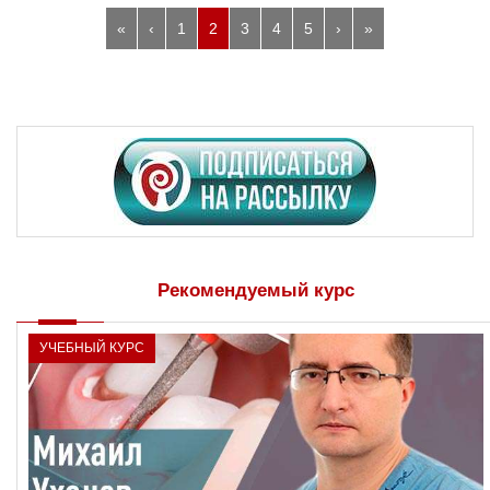
«
‹
1
2
3
4
5
›
»
Рекомендуемый курс
УЧЕБНЫЙ КУРС