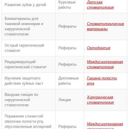
Курсовые
Детская
Развитие зубов у детей
работы
стоматология
Биоматериалы для
тканевой инженерии и
Стоматологические
Рефераты
хирургической
материалы
стоматологии
Острый герпетический
Рефераты
Ортодонтия
стоматит
Рецидивирующий
Междисциплинарная
Рефераты
герпетический стоматит
стоматология
Изучение защитного
Дипломные
Гигиена полости
действия зубных паст
работы
рта
Вводная лекция по
Хирургическая
хирургической
Лекции
стоматология
стоматологии
Поражения слизистой
оболочки полости рта,
Междисциплинарная
обусловленные аллергией
Рефераты