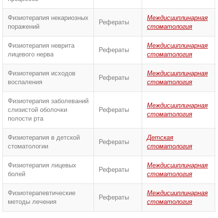
Физиотерапия некариозных
Междисциплинарная
Рефераты
поражений
стоматология
Физиотерапия неврита
Междисциплинарная
Рефераты
лицевого нерва
стоматология
Физиотерапия исходов
Междисциплинарная
Рефераты
воспаления
стоматология
Физиотерапия заболеваний
Междисциплинарная
слизистой оболочки
Рефераты
стоматология
полости рта
Физиотерапия в детской
Детская
Рефераты
стоматологии
стоматология
Физиотерапия лицевых
Междисциплинарная
Рефераты
болей
стоматология
Физиотерапевтические
Междисциплинарная
Рефераты
методы лечения
стоматология