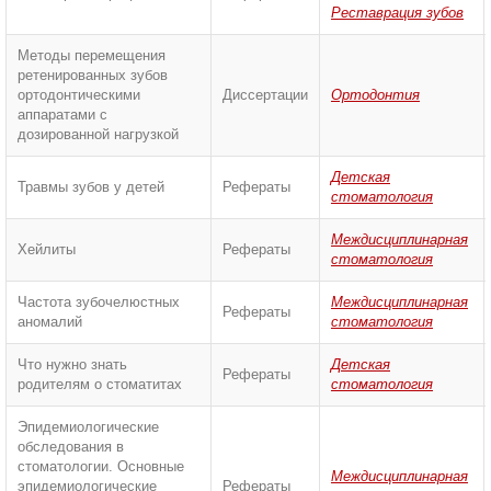
Реставрация зубов
Методы перемещения
ретенированных зубов
ортодонтическими
Диссертации
Ортодонтия
аппаратами с
дозированной нагрузкой
Детская
Травмы зубов у детей
Рефераты
стоматология
Междисциплинарная
Хейлиты
Рефераты
стоматология
Частота зубочелюстных
Междисциплинарная
Рефераты
аномалий
стоматология
Что нужно знать
Детская
Рефераты
родителям о стоматитах
стоматология
Эпидемиологические
обследования в
стоматологии. Основные
Междисциплинарная
эпидемиологические
Рефераты