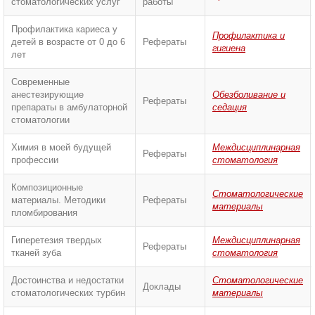
стоматологических услуг
работы
Профилактика кариеса у
Профилактика и
детей в возрасте от 0 до 6
Рефераты
гигиена
лет
Современные
анестезирующие
Обезболивание и
Рефераты
препараты в амбулаторной
седация
стоматологии
Химия в моей будущей
Междисциплинарная
Рефераты
профессии
стоматология
Композиционные
Стоматологические
материалы. Методики
Рефераты
материалы
пломбирования
Гиперетезия твердых
Междисциплинарная
Рефераты
тканей зуба
стоматология
Достоинства и недостатки
Стоматологические
Доклады
стоматологических турбин
материалы