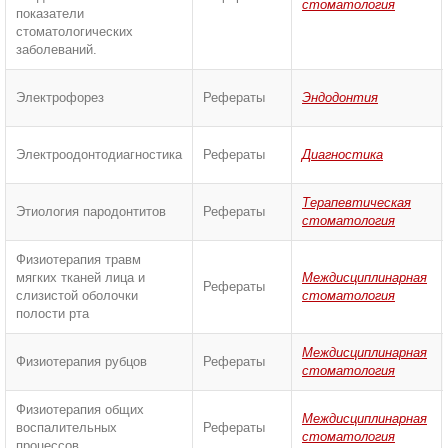
стоматология
показатели
стоматологических
заболеваний.
Электрофорез
Рефераты
Эндодонтия
Электроодонтодиагностика
Рефераты
Диагностика
Терапевтическая
Этиология пародонтитов
Рефераты
стоматология
Физиотерапия травм
мягких тканей лица и
Междисциплинарная
Рефераты
слизистой оболочки
стоматология
полости рта
Междисциплинарная
Физиотерапия рубцов
Рефераты
стоматология
Физиотерапия общих
Междисциплинарная
воспалительных
Рефераты
стоматология
процессов