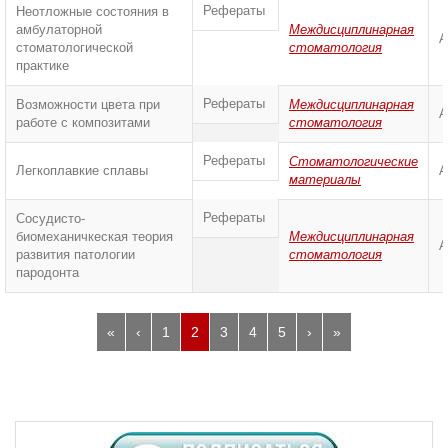
Рефераты
Неотложные состояния в
амбулаторной
Междисциплинарная
А
стоматологической
стоматология
практике
Рефераты
Возможности цвета при
Междисциплинарная
А
работе с композитами
стоматология
Рефераты
Стоматологические
Легкоплавкие сплавы
А
материалы
Рефераты
Сосудисто-
биомеханичкеская теория
Междисциплинарная
А
развития патологии
стоматология
пародонта
«
‹
1
2
3
4
5
›
»