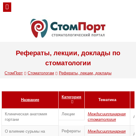
Рефераты, лекции, доклады по
стоматологии
СтомПорт
Стоматологам
Рефераты, лекции, доклады
Категория
Название
Тематика
Клиническая анатомия
Лекции
Междисциплинарная
А
гортани
стоматология
Рефераты
О влияние сурьмы на
Междисциплинарная
А