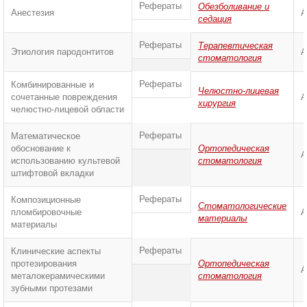
Рефераты
Обезболивание и
Анестезия
А
седация
Рефераты
Терапевтическая
Этиология пародонтитов
А
стоматология
Рефераты
Комбинированные и
Челюстно-лицевая
сочетанные повреждения
А
хирургия
челюстно-лицевой области
Рефераты
Математическое
обоснование к
Ортопедическая
А
использованию культевой
стоматология
штифтовой вкладки
Рефераты
Композиционные
Стоматологические
пломбировочные
А
материалы
материалы
Рефераты
Клинические аспекты
протезирования
Ортопедическая
А
металокерамическими
стоматология
зубными протезами