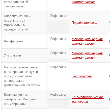
ортопедической
стоматология
стоматологии
Рефераты
Классификация и
номенклатура
Пародонтология
А
маргинальных
пародонтопатий
Рефераты
Междисциплинарная
Лимфаденит
А
стоматология
Рефераты
Междисциплинарная
Ультракаин
А
стоматология
Рефераты
Методы перемещения
ретенированных зубов
ортодонтическими
Ортодонтия
А
аппаратами с
дозированной нагрузкой
Рефераты
Композиционные
Стоматологические
материалы. Методики
А
материалы
пломбирования