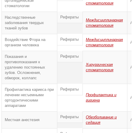
ортопедической
А
стоматология
стоматологии
Рефераты
Наследственные
Междисциплинарная
заболевания твердых
А
стоматология
тканей зубов
Рефераты
Воздействие Фтора на
Междисциплинарная
А
организм человека
стоматология
Рефераты
Показания и
противопоказания к
Хирургическая
удалению постоянных
А
стоматология
зубов. Осложнения,
обморок, коллапс
Рефераты
Профилактика кариеса при
лечении несъемными
Профилактика и
А
ортодонтическими
гигиена
аппаратами
Рефераты
Обезболивание и
Местная анестезия
А
седация