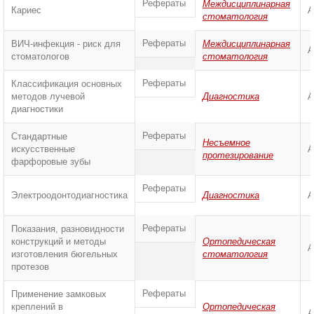
Рефераты
Междисциплинарная
Кариес
А
стоматология
Рефераты
ВИЧ-инфекция - риск для
Междисциплинарная
А
стоматологов
стоматология
Рефераты
Классификация основных
методов лучевой
Диагностика
А
диагностики
Рефераты
Стандартные
Несъемное
искусственные
А
протезирование
фарфоровые зубы
Рефераты
Электроодонтодиагностика
Диагностика
А
Рефераты
Показания, разновидности
конструкций и методы
Ортопедическая
А
изготовления бюгельных
стоматология
протезов
Рефераты
Применение замковых
креплений в
Ортопедическая
А