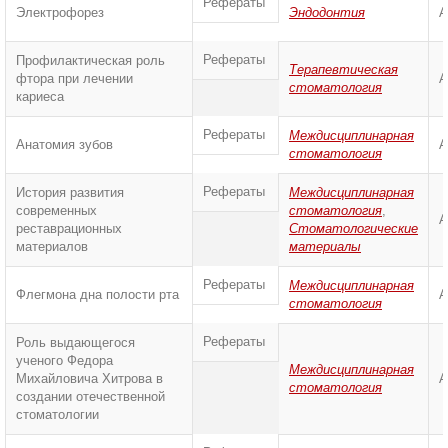
Рефераты
Электрофорез
Эндодонтия
А
Рефераты
Профилактическая роль
Терапевтическая
фтора при лечении
А
стоматология
кариеса
Рефераты
Междисциплинарная
Анатомия зубов
А
стоматология
Рефераты
История развития
Междисциплинарная
современных
стоматология
,
А
реставрационных
Стоматологические
материалов
материалы
Рефераты
Междисциплинарная
Флегмона дна полости рта
А
стоматология
Рефераты
Роль выдающегося
ученого Федора
Междисциплинарная
Михайловича Хитрова в
А
стоматология
создании отечественной
стоматологии