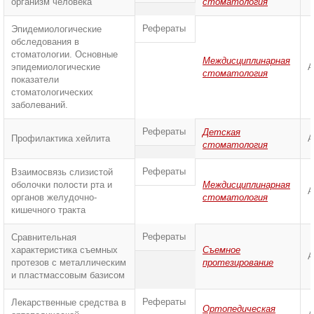
организм человека
стоматология
Рефераты
Эпидемиологические
обследования в
стоматологии. Основные
Междисциплинарная
эпидемиологические
А
стоматология
показатели
стоматологических
заболеваний.
Рефераты
Детская
Профилактика хейлита
А
стоматология
Рефераты
Взаимосвязь слизистой
оболочки полости рта и
Междисциплинарная
А
органов желудочно-
стоматология
кишечного тракта
Рефераты
Сравнительная
характеристика съемных
Съемное
А
протезов с металлическим
протезирование
и пластмассовым базисом
Рефераты
Лекарственные средства в
Ортопедическая