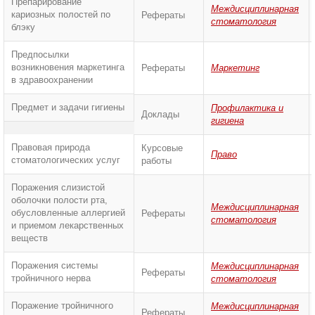
Препарирование
Междисциплинарная
кариозных полостей по
Рефераты
стоматология
блэку
Предпосылки
возникновения маркетинга
Рефераты
Маркетинг
в здравоохранении
Предмет и задачи гигиены
Профилактика и
Доклады
гигиена
Правовая природа
Курсовые
Право
стоматологических услуг
работы
Поражения слизистой
оболочки полости рта,
Междисциплинарная
обусловленные аллергией
Рефераты
стоматология
и приемом лекарственных
веществ
Поражения системы
Междисциплинарная
Рефераты
тройничного нерва
стоматология
Поражение тройничного
Междисциплинарная
Рефераты