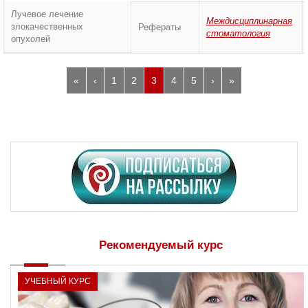
Лучевое лечение
Междисциплинарная
злокачественных
Рефераты
стоматология
опухолей
«
‹
1
2
3
4
5
›
»
Рекомендуемый курс
УЧЕБНЫЙ КУРС