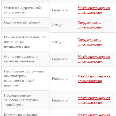
Ожоги в хирургической
Междисциплинарная
Рефераты
стоматологии
стоматология
Одонтогенный гайморит
Хирургическая
Лекции
стоматология
Общее обезболивание при
Хирургическая
оперативных
Лекции
стоматология
вмешательствах
О влияние сурьмы на
Междисциплинарная
Рефераты
организм человека
стоматология
Неотложные состояния в
амбулаторной
Междисциплинарная
Рефераты
стоматологической
стоматология
практике
Наследственные
Междисциплинарная
заболевания твердых
Рефераты
стоматология
тканей зубов
Нарушения развития
Междисциплинарная