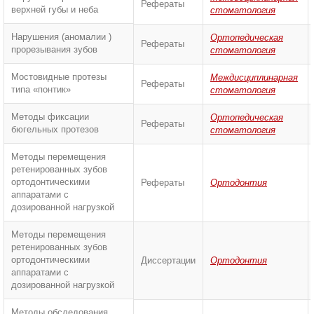
Рефераты
верхней губы и неба
стоматология
Нарушения (аномалии )
Ортопедическая
Рефераты
прорезывания зубов
стоматология
Мостовидные протезы
Междисциплинарная
Рефераты
типа «понтик»
стоматология
Методы фиксации
Ортопедическая
Рефераты
бюгельных протезов
стоматология
Методы перемещения
ретенированных зубов
ортодонтическими
Рефераты
Ортодонтия
аппаратами с
дозированной нагрузкой
Методы перемещения
ретенированных зубов
ортодонтическими
Диссертации
Ортодонтия
аппаратами с
дозированной нагрузкой
Методы обследования