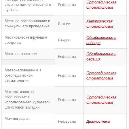
Ортопедическая
височно-нижнечелюстного
Рефераты
стоматология
сустава
Местное обезболивание и
Хирургическая
Лекции
принципы его проведения
стоматология
Местноанестезирующие
Обезболивание и
Лекции
средства
седация
Местная анестезия
Обезболивание и
Рефераты
седация
Материаловедение в
Ортопедическая
ортопедической
Рефераты
стоматология
стоматологии
Математическое
обоснование к
Ортопедическая
Рефераты
использованию культевой
стоматология
штифтовой вкладки
Маммография
Рефераты
Диагностика