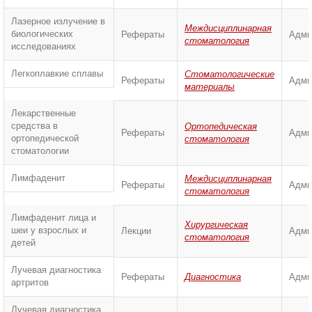
Лазерное излучение в
Междисциплинарная
биологических
Рефераты
Адми
стоматология
исследованиях
Легкоплавкие сплавы
Стоматологические
Рефераты
Адми
материалы
Лекарственные
средства в
Ортопедическая
Рефераты
Адми
ортопедической
стоматология
стоматологии
Лимфаденит
Междисциплинарная
Рефераты
Адми
стоматология
Лимфаденит лица и
Хирургическая
шеи у взрослых и
Лекции
Адми
стоматология
детей
Лучевая диагностика
Рефераты
Диагностика
Адми
артритов
Лучевая диагностика