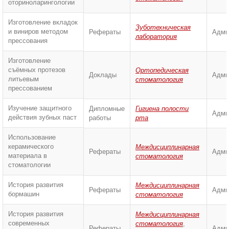
оториноларингологии
Изготовление вкладок
Зуботехническая
и виниров методом
Рефераты
Адми
лаборатория
прессования
Изготовление
съёмных протезов
Ортопедическая
Доклады
Адми
литьевым
стоматология
прессованием
Изучение защитного
Дипломные
Гигиена полости
Адми
действия зубных паст
работы
рта
Использование
керамического
Междисциплинарная
Рефераты
Адми
материала в
стоматология
стоматологии
История развития
Междисциплинарная
Рефераты
Адми
бормашин
стоматология
История развития
Междисциплинарная
современных
стоматология
,
Рефераты
Адми