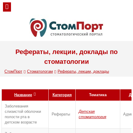
Рефераты, лекции, доклады по
стоматологии
СтомПорт
Стоматологам
Рефераты, лекции, доклады
Название
Категория
Тематика
Д
Заболевания
слизистой оболочки
Детская
Рефераты
Адми
полости рта в
стоматология
детском возрасте