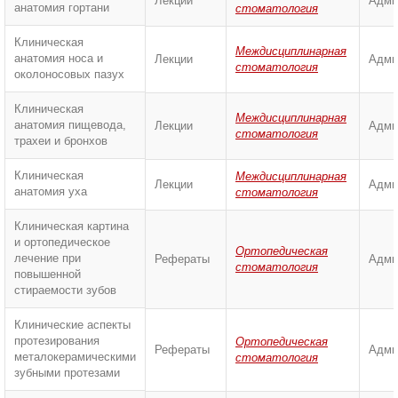
Лекции
Адми
анатомия гортани
стоматология
Клиническая
Междисциплинарная
анатомия носа и
Лекции
Адми
стоматология
околоносовых пазух
Клиническая
Междисциплинарная
анатомия пищевода,
Лекции
Адми
стоматология
трахеи и бронхов
Клиническая
Междисциплинарная
Лекции
Адми
анатомия уха
стоматология
Клиническая картина
и ортопедическое
Ортопедическая
лечение при
Рефераты
Адми
стоматология
повышенной
стираемости зубов
Клинические аспекты
протезирования
Ортопедическая
Рефераты
Адми
металокерамическими
стоматология
зубными протезами