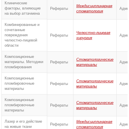
Клинические
Междисциплинарная
факторы, влияющие
Рефераты
Адми
стоматология
на выбор аттачмена
Комбинированные и
сочетанные
Челюстно-лицевая
повреждения
Рефераты
Адми
хирургия
челюстно-лицевой
области
Композиционные
Стоматологические
материалы. Методики
Рефераты
Адми
материалы
пломбирования
Композиционные
Стоматологические
пломбировочные
Рефераты
Адми
материалы
материалы
Композиционные
Стоматологические
пломбировочные
Рефераты
Адми
материалы
материалы
Лазер и его действие
Междисциплинарная
Рефераты
Адми
на живые ткани
стоматология