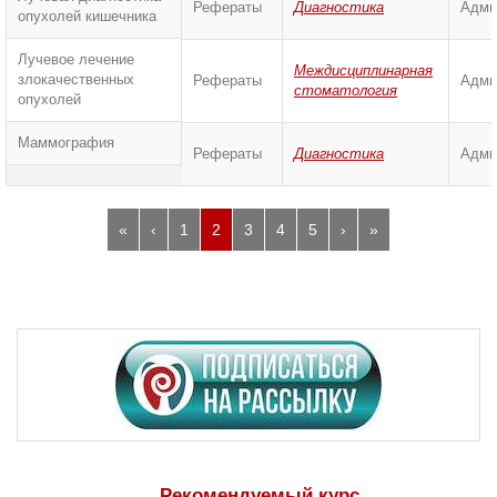
Рефераты
Диагностика
Адми
опухолей кишечника
Лучевое лечение
Междисциплинарная
злокачественных
Рефераты
Адми
стоматология
опухолей
Маммография
Рефераты
Диагностика
Адми
«
‹
1
2
3
4
5
›
»
Рекомендуемый курс