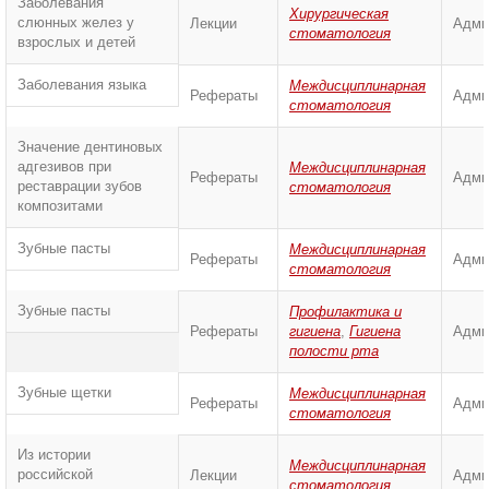
Заболевания
Хирургическая
слюнных желез у
Лекции
Адми
стоматология
взрослых и детей
Заболевания языка
Междисциплинарная
Рефераты
Адми
стоматология
Значение дентиновых
адгезивов при
Междисциплинарная
Рефераты
Адми
реставрации зубов
стоматология
композитами
Зубные пасты
Междисциплинарная
Рефераты
Адми
стоматология
Зубные пасты
Профилактика и
Рефераты
гигиена
,
Гигиена
Адми
полости рта
Зубные щетки
Междисциплинарная
Рефераты
Адми
стоматология
Из истории
Междисциплинарная
российской
Лекции
Адми
стоматология