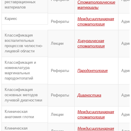
реставрационных
Стоматологические
материалов
материалы
Кариес
Междисциплинарная
Рефераты
Адми
стоматология
Классификация
воспалительных
Хирургическая
Лекции
Адми
процессов челюстно-
стоматология
лицевой области
Классификация и
номенклатура
Рефераты
Пародонтология
Адми
маргинальных
пародонтопатий
Классификация
основных методов
Рефераты
Диагностика
Адми
лучевой диагностики
Клиническая
Междисциплинарная
Лекции
Адми
анатомия глотки
стоматология
Клиническая
Междисциплинарная