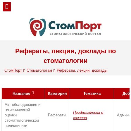
Рефераты, лекции, доклады по
стоматологии
СтомПорт
Стоматологам
Рефераты, лекции, доклады
Название
Категория
Тематика
Доб
Акт обследования и
гигиенической
Профилактика и
оценки
Рефераты
Админи
гигиена
стоматологической
поликлиники