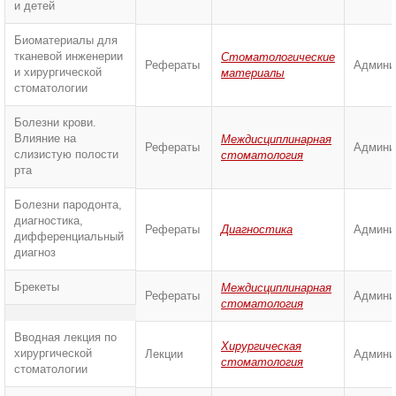
и детей
Биоматериалы для
тканевой инженерии
Стоматологические
Рефераты
Админи
и хирургической
материалы
стоматологии
Болезни крови.
Влияние на
Междисциплинарная
Рефераты
Админи
слизистую полости
стоматология
рта
Болезни пародонта,
диагностика,
Рефераты
Диагностика
Админи
дифференциальный
диагноз
Брекеты
Междисциплинарная
Рефераты
Админи
стоматология
Вводная лекция по
Хирургическая
хирургической
Лекции
Админи
стоматология
стоматологии