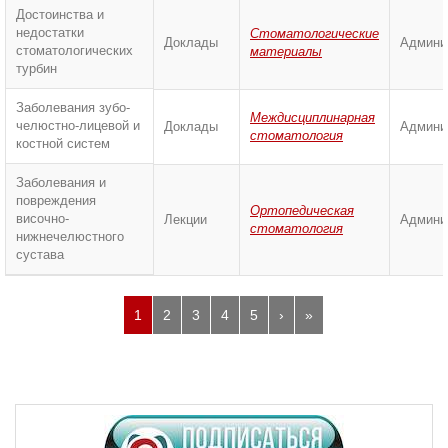
Достоинства и
недостатки
Стоматологические
Доклады
Админи
стоматологических
материалы
турбин
Заболевания зубо-
Междисциплинарная
челюстно-лицевой и
Доклады
Админи
стоматология
костной систем
Заболевания и
повреждения
Ортопедическая
височно-
Лекции
Админи
стоматология
нижнечелюстного
сустава
1
2
3
4
5
›
»