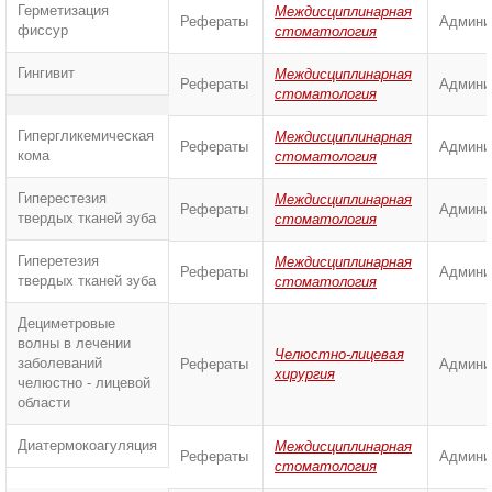
Герметизация
Междисциплинарная
Рефераты
Админи
фиссур
стоматология
Гингивит
Междисциплинарная
Рефераты
Админи
стоматология
Гипергликемическая
Междисциплинарная
Рефераты
Админи
кома
стоматология
Гиперестезия
Междисциплинарная
Рефераты
Админи
твердых тканей зуба
стоматология
Гиперетезия
Междисциплинарная
Рефераты
Админи
твердых тканей зуба
стоматология
Дециметровые
волны в лечении
Челюстно-лицевая
заболеваний
Рефераты
Админи
хирургия
челюстно - лицевой
области
Диатермокоагуляция
Междисциплинарная
Рефераты
Админи
стоматология