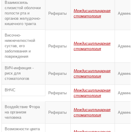
Взаимосвязь
слизистой оболочки
Междисциплинарная
полости рта и
Рефераты
Админи
стоматология
органов желудочно-
кишечного тракта
Височно-
нижнечелюстной
Междисциплинарная
сустав, его
Рефераты
Админи
стоматология
заболевания и
повреждения
ВИЧ-инфекция -
Междисциплинарная
риск для
Рефераты
Админи
стоматология
стоматологов
ВНЧС
Междисциплинарная
Рефераты
Админи
стоматология
Воздействие Фтора
Междисциплинарная
на организм
Рефераты
Админи
стоматология
человека
Возможности цвета
Междисциплинарная