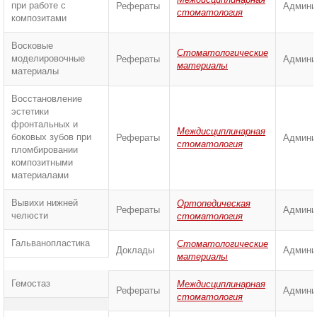
при работе с
Рефераты
Админи
стоматология
композитами
Восковые
Стоматологические
моделировочные
Рефераты
Админи
материалы
материалы
Восстановление
эстетики
фронтальных и
Междисциплинарная
боковых зубов при
Рефераты
Админи
стоматология
пломбировании
композитными
материалами
Вывихи нижней
Ортопедическая
Рефераты
Админи
челюсти
стоматология
Гальванопластика
Стоматологические
Доклады
Админи
материалы
Гемостаз
Междисциплинарная
Рефераты
Админи
стоматология