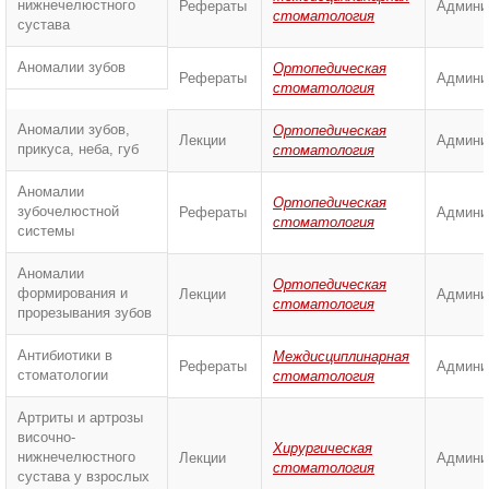
нижнечелюстного
Рефераты
Админи
стоматология
сустава
Аномалии зубов
Ортопедическая
Рефераты
Админи
стоматология
Аномалии зубов,
Ортопедическая
Лекции
Админи
прикуса, неба, губ
стоматология
Аномалии
Ортопедическая
зубочелюстной
Рефераты
Админи
стоматология
системы
Аномалии
Ортопедическая
формирования и
Лекции
Админи
стоматология
прорезывания зубов
Антибиотики в
Междисциплинарная
Рефераты
Админи
стоматологии
стоматология
Артриты и артрозы
височно-
Хирургическая
нижнечелюстного
Лекции
Админи
стоматология
сустава у взрослых