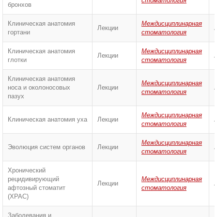
стоматология
бронхов
Клиническая анатомия
Междисциплинарная
Лекции
гортани
стоматология
Клиническая анатомия
Междисциплинарная
Лекции
глотки
стоматология
Клиническая анатомия
Междисциплинарная
носа и околоносовых
Лекции
стоматология
пазух
Междисциплинарная
Клиническая анатомия уха
Лекции
стоматология
Междисциплинарная
Эволюция систем органов
Лекции
стоматология
Хронический
рецидивирующий
Междисциплинарная
Лекции
афтозный стоматит
стоматология
(ХРАС)
Заболевания и