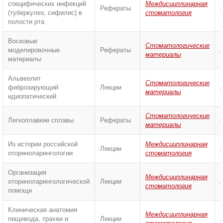
специфических инфекций
Междисциплинарная
Рефераты
(туберкулез, сифилис) в
стоматология
полости рта
Восковые
Стоматологические
моделировочные
Рефераты
материалы
материалы
Альвеолит
Стоматологические
фиброзирующий
Лекции
материалы
идиопатический
Стоматологические
Легкоплавкие сплавы
Рефераты
материалы
Из истории российской
Междисциплинарная
Лекции
оториноларингологии
стоматология
Организация
Междисциплинарная
оториноларингологической
Лекции
стоматология
помощи
Клиническая анатомия
Междисциплинарная
пищевода, трахеи и
Лекции