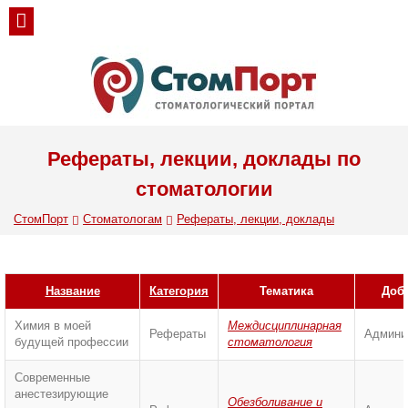
Рефераты, лекции, доклады по
стоматологии
СтомПорт
Стоматологам
Рефераты, лекции, доклады
Название
Категория
Тематика
Доб
Химия в моей
Междисциплинарная
Рефераты
Админи
будущей профессии
стоматология
Современные
анестезирующие
Обезболивание и