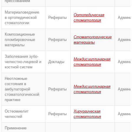
прессованием
Материаловедение
Ортопедическая
в ортопедической
Рефераты
Админи
стоматология
стоматологии
Композиционные
Стоматологические
пломбировочные
Рефераты
Админи
материалы
материалы
Заболевания зубо-
Междисциплинарная
челюстно-лицевой и
Доклады
Админи
стоматология
костной систем
Неотложные
состояния в
Междисциплинарная
амбулаторной
Рефераты
Админи
стоматология
стоматологической
практике
Остеомиелит
Хирургическая
Рефераты
Админи
челюстей
стоматология
Применение