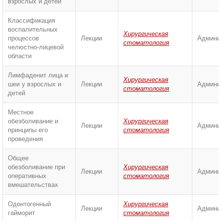
взрослых и детей
Классификация
воспалительных
Хирургическая
процессов
Лекции
Админи
стоматология
челюстно-лицевой
области
Лимфаденит лица и
Хирургическая
шеи у взрослых и
Лекции
Админи
стоматология
детей
Местное
обезболивание и
Хирургическая
Лекции
Админи
принципы его
стоматология
проведения
Общее
обезболивание при
Хирургическая
Лекции
Админи
оперативных
стоматология
вмешательствах
Одонтогенный
Хирургическая
Лекции
Админи
гайморит
стоматология