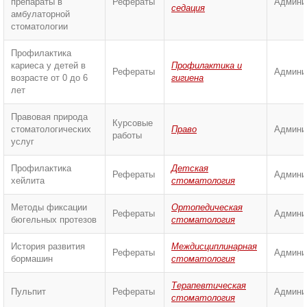
препараты в
Рефераты
Админи
седация
амбулаторной
стоматологии
Профилактика
кариеса у детей в
Профилактика и
Рефераты
Админи
возрасте от 0 до 6
гигиена
лет
Правовая природа
Курсовые
стоматологических
Право
Админи
работы
услуг
Профилактика
Детская
Рефераты
Админи
хейлита
стоматология
Методы фиксации
Ортопедическая
Рефераты
Админи
бюгельных протезов
стоматология
История развития
Междисциплинарная
Рефераты
Админи
бормашин
стоматология
Терапевтическая
Пульпит
Рефераты
Админи
стоматология