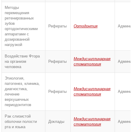
Методы
перемещения
ретенированных
зубов
Рефераты
Ортодонтия
Админи
ортодонтическими
аппаратами с
дозированной
нагрузкой
Воздействие Фтора
Междисциплинарная
на организм
Рефераты
Админи
стоматология
человека
Этиология,
патогенез, клиника,
диагностика,
Междисциплинарная
Рефераты
Админи
лечение
стоматология
верхушечных
периодонтитов
Рак слизистой
Междисциплинарная
оболочки полости
Доклады
Админи
стоматология
рта и языка