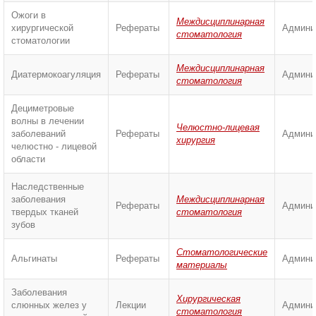
Ожоги в
Междисциплинарная
хирургической
Рефераты
Админи
стоматология
стоматологии
Междисциплинарная
Диатермокоагуляция
Рефераты
Админи
стоматология
Дециметровые
волны в лечении
Челюстно-лицевая
заболеваний
Рефераты
Админи
хирургия
челюстно - лицевой
области
Наследственные
заболевания
Междисциплинарная
Рефераты
Админи
твердых тканей
стоматология
зубов
Стоматологические
Альгинаты
Рефераты
Админи
материалы
Заболевания
Хирургическая
слюнных желез у
Лекции
Админи
стоматология