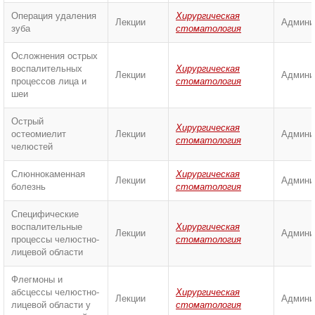
Операция удаления
Хирургическая
Лекции
Админи
зуба
стоматология
Осложнения острых
воспалительных
Хирургическая
Лекции
Админи
процессов лица и
стоматология
шеи
Острый
Хирургическая
остеомиелит
Лекции
Админи
стоматология
челюстей
Слюннокаменная
Хирургическая
Лекции
Админи
болезнь
стоматология
Специфические
воспалительные
Хирургическая
Лекции
Админи
процессы челюстно-
стоматология
лицевой области
Флегмоны и
абсцессы челюстно-
Хирургическая
Лекции
Админи
лицевой области у
стоматология