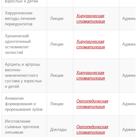
взрослых и детей
Хирургические
Хирургическая
методы лечения
Лекции
Админи
стоматология
периодонтитов
Хронический
одонтогенный
Хирургическая
Лекции
Админи
остеомиелит
стоматология
челюстей
Артриты и артрозы
височно-
Хирургическая
нижнечелюстного
Лекции
Админи
стоматология
сустава у взрослых
и детей
Аномалии
Ортопедическая
формирования и
Лекции
Админи
стоматология
прорезывания зубов
Изготовление
съёмных протезов
Ортопедическая
Доклады
Админи
литьевым
стоматология