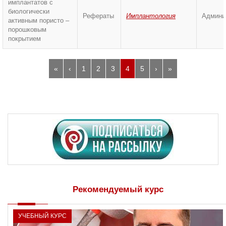
имплантатов с
биологически
Рефераты
Имплантология
Админи
активным пористо –
порошковым
покрытием
«
‹
1
2
3
4
5
›
»
Рекомендуемый курс
УЧЕБНЫЙ КУРС