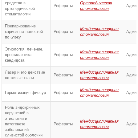
средства в
Ортопедическая
Рефераты
Админ
ортопедической
стоматология
стоматологии
Препарирование
Междисциплинарная
кариозных полостей
Рефераты
Админ
стоматология
по блэку
Этиология, лечение,
Междисциплинарная
профилактика
Рефераты
Админ
стоматология
кандидоза
Лазер и его действие
Междисциплинарная
Рефераты
Админ
на живые ткани
стоматология
Междисциплинарная
Герметизация фиссур
Рефераты
Админ
стоматология
Роль эндокринных
нарушений в
этиологии и
Междисциплинарная
патогенезе
Рефераты
Админ
стоматология
заболеваний
слизистой оболочки