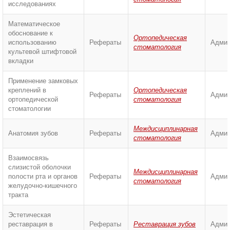
исследованиях
Математическое
обоснование к
Ортопедическая
использованию
Рефераты
Админ
стоматология
культевой штифтовой
вкладки
Применение замковых
креплений в
Ортопедическая
Рефераты
Админ
ортопедической
стоматология
стоматологии
Междисциплинарная
Анатомия зубов
Рефераты
Админ
стоматология
Взаимосвязь
слизистой оболочки
Междисциплинарная
полости рта и органов
Рефераты
Админ
стоматология
желудочно-кишечного
тракта
Эстетическая
реставрация в
Рефераты
Реставрация зубов
Админ