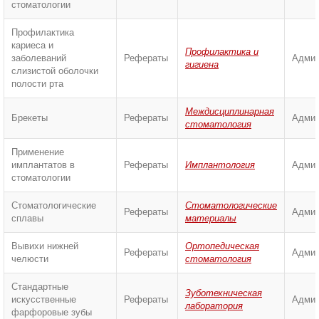
стоматологии
Профилактика
кариеса и
Профилактика и
заболеваний
Рефераты
Админ
гигиена
слизистой оболочки
полости рта
Междисциплинарная
Брекеты
Рефераты
Админ
стоматология
Применение
имплантатов в
Рефераты
Имплантология
Админ
стоматологии
Стоматологические
Стоматологические
Рефераты
Админ
сплавы
материалы
Вывихи нижней
Ортопедическая
Рефераты
Админ
челюсти
стоматология
Стандартные
Зуботехническая
искусственные
Рефераты
Админ
лаборатория
фарфоровые зубы