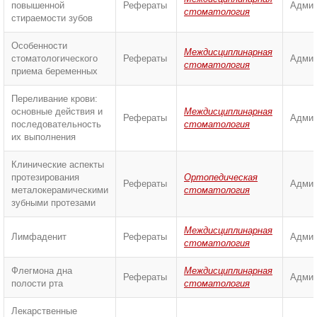
повышенной
Рефераты
Админ
стоматология
стираемости зубов
Особенности
Междисциплинарная
стоматологического
Рефераты
Админ
стоматология
приема беременных
Переливание крови:
основные действия и
Междисциплинарная
Рефераты
Админ
последовательность
стоматология
их выполнения
Клинические аспекты
протезирования
Ортопедическая
Рефераты
Админ
металокерамическими
стоматология
зубными протезами
Междисциплинарная
Лимфаденит
Рефераты
Админ
стоматология
Флегмона дна
Междисциплинарная
Рефераты
Админ
полости рта
стоматология
Лекарственные