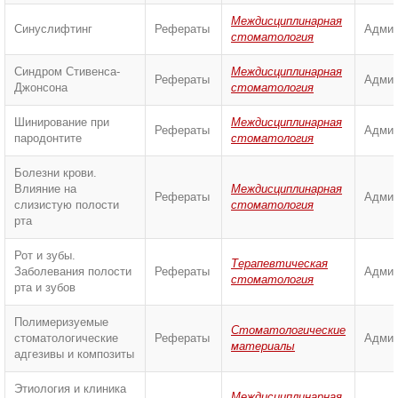
Междисциплинарная
Синуслифтинг
Рефераты
Админ
стоматология
Синдром Стивенса-
Междисциплинарная
Рефераты
Админ
Джонсона
стоматология
Шинирование при
Междисциплинарная
Рефераты
Админ
пародонтите
стоматология
Болезни крови.
Влияние на
Междисциплинарная
Рефераты
Админ
слизистую полости
стоматология
рта
Рот и зубы.
Терапевтическая
Заболевания полости
Рефераты
Админ
стоматология
рта и зубов
Полимеризуемые
Стоматологические
стоматологические
Рефераты
Админ
материалы
адгезивы и композиты
Этиология и клиника
Междисциплинарная