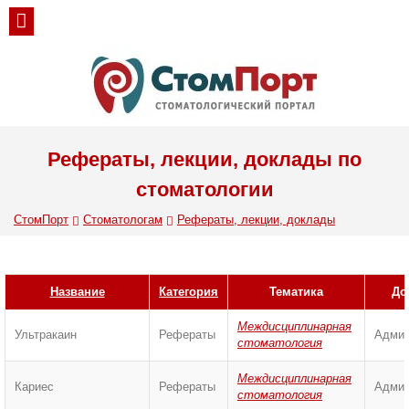
Рефераты, лекции, доклады по
стоматологии
СтомПорт
Стоматологам
Рефераты, лекции, доклады
Название
Категория
Тематика
До
Междисциплинарная
Ультракаин
Рефераты
Админ
стоматология
Междисциплинарная
Кариес
Рефераты
Админ
стоматология