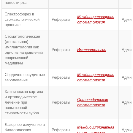
полости рта
Электрофорез в
Междисциплинарная
стоматологической
Рефераты
Админ
стоматология
практике
Стоматологическая
(дентальная)
имплантология как
Рефераты
Имплантология
Админ
одно из направлений
современной
медицины
Сердечно-сосудистые
Междисциплинарная
Рефераты
Админ
заболевания
стоматология
Клиническая картина
и ортопедическое
Ортопедическая
лечение при
Рефераты
Админ
стоматология
повышенной
стираемости зубов
Лазерное излучение в
Междисциплинарная
биологических
Рефераты
Админ
стоматология