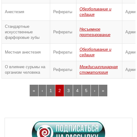
Обезболивание и
Анестезия
Рефераты
Админ
седация
Стандартные
Несъемное
искусственные
Рефераты
Админ
протезирование
фарфоровые зубы
Обезболивание и
Местная анестезия
Рефераты
Админ
седация
О влияние сурьмы на
Междисциплинарная
Рефераты
Админ
организм человека
стоматология
«
‹
1
2
3
4
5
›
»