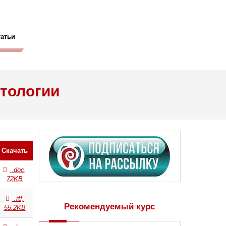
татьи
атологии
Скачать
.doc,
72KB
.rtf,
Рекомендуемый курс
55.2KB