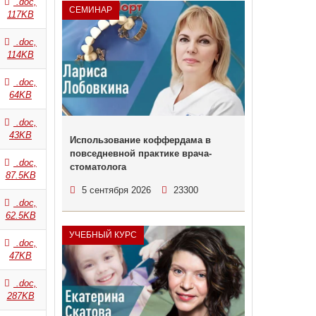
.doc,
СЕМИНАР
117KB
.doc,
114KB
.doc,
64KB
.doc,
43KB
Использование коффердама в
повседневной практике врача-
.doc,
стоматолога
87.5KB
5 сентября 2026
23300
.doc,
62.5KB
УЧЕБНЫЙ КУРС
.doc,
47KB
.doc,
287KB