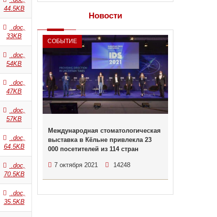
44.5KB
Новости
.doc,
33KB
СОБЫТИЕ
.doc,
54KB
.doc,
47KB
.doc,
57KB
Международная стоматологическая
.doc,
выставка в Кёльне привлекла 23
64.5KB
000 посетителей из 114 стран
7 октября 2021
14248
.doc,
70.5KB
.doc,
35.5KB