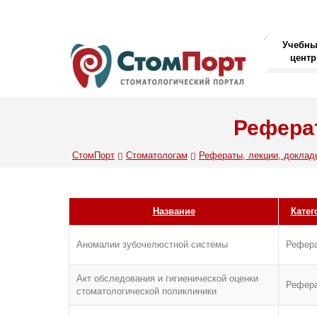
Учебн
центр
Реферат
СтомПорт
Стоматологам
Рефераты, лекции, доклад
Название
Катег
Аномалии зубочелюстной системы
Рефер
Акт обследования и гигиенической оценки
Рефер
стоматологической поликлиники