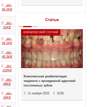
.doc,
96.5KB
Статьи
.doc,
51KB
КЛИНИЧЕСКИЙ СЛУЧАЙ
.doc,
84.5KB
.doc,
45.5KB
.doc,
102KB
Комплексная реабилитация
.doc,
пациента с врожденной адентией
49KB
постоянных зубов
.doc,
11 ноября 2022
6230
29KB
.doc,