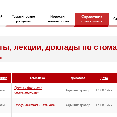
ый
Тематические
Новости
Справочник
С
разделы
стоматологии
стоматолога
ы, лекции, доклады по стом
ы
ория
Тематика
Добавил
Дата
Ортопедическая
аты
Администратор
17.08.1997
стоматология
аты
Профилактика и гигиена
Администратор
17.08.1997