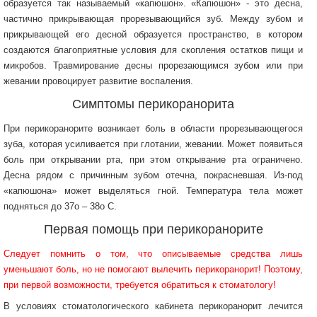
образуется так называемый «капюшон». «Капюшон» - это десна,
частично прикрывающая прорезывающийся зуб. Между зубом и
прикрывающей его десной образуется пространство, в котором
создаются благоприятные условия для скопления остатков пищи и
микробов. Травмирование десны прорезающимся зубом или при
жевании провоцирует развитие воспаления.
Симптомы перикоранорита
При перикоранорите возникает боль в области прорезывающегося
зуба, которая усиливается при глотании, жевании. Может появиться
боль при открывании рта, при этом открывание рта ограничено.
Десна рядом с причинным зубом отечна, покрасневшая. Из-под
«капюшона» может выделяться гной. Температура тела может
подняться до 37о – 38о С.
Первая помощь при перикоранорите
Следует помнить о том, что описываемые средства лишь
уменьшают боль, но не помогают вылечить перикоранорит! Поэтому,
при первой возможности, требуется обратиться к стоматологу!
В условиях стоматологического кабинета перикоранорит лечится