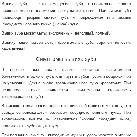
Вывих зуба – это смещение зуба относительно своего
первоначального положения в результате травмы. При вывихе зуба
происходит разрыв связок зуба и повреждение или разрыв
сосудисто-нервного пучка ("нерва") зуба.
Вывих зуба может быть: вколоченный, неполный, полный.
Вывиху чаще подвергаются фронтальные зубы верхней челюсти,
реже нижней.
Симптомы вывиха зуба
В первые часы после травмы возникает значительная
болезненность одного зуба или группы зубов, усиливающаяся при
накусывании. Десна около травмированного зуба кровоточит. При
неполном вывихе появляется значительная подвижность
травмированного зуба.
Возможно вколачивание корня (вколоченный вывих) в челюсть, что
всегда сопровождается разрывом сосудисто-нервного пучка. При
вколоченном вывихе зуб становиться "короче" соседних зубов,
подвижность зуба отсутствует.
При полном вывихе зуб выходит из лунки и удерживается в мягких