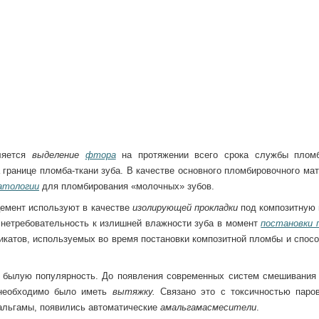
вляется
выделение
фтора
на протяжении всего срока службы плом
 границе пломба-ткани зуба. В качестве основного пломбировочного ма
атологии
для пломбирования «молочных» зубов.
цемент используют в качестве
изолирующей прокладки
под композитную 
 нетребовательность к излишней влажности зуба в момент
постановки 
икатов, используемых во время постановки композитной пломбы и спосо
а былую популярность. До появления современных систем смешивания 
е необходимо было иметь
вытяжку.
Связано это с токсичностью паров
мальгамы, появились автоматические
амальгамасмесители
.