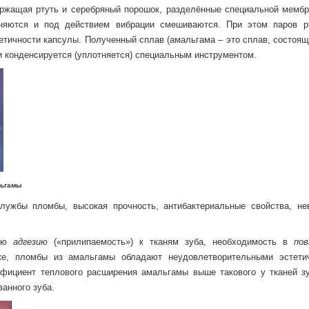
ржащая ртуть и серебряный порошок, разделённые специальной мембр
няются и под действием вибрации смешиваются. При этом паров р
етичности капсулы. Полученный сплав (амальгама – это сплав, состоящ
 и конденсируется (уплотняется) специальным инструментом.
гамы
лужбы пломбы, высокая прочность, антибактериальные свойства, не
хую
адгезию
(«прилипаемость») к тканям зуба, необходимость в
по
же, пломбы из амальгамы обладают неудовлетворительными эстети
фициент теплового расширения амальгамы выше такового у тканей зу
анного зуба.