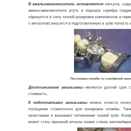
В амальгамасмеситель вставляется
капсула, соде
амальгамасмесителе ртуть и порошок серебра соеди
образуется в силу точной дозировки компонентов и герм
х металлов) вносится в подготовленную в зубе полость
Постановка пломбы из серебряной амаль
Достоинством амальгамы
является долгий срок с
стоимость.
К недостатками амальгамы
можно отнести пло
посещении стоматолога для полировки пломбы. Так
качествами и вызывают потемнение тканей зуба. Коэф
может стать причиной
откола
тонких стенок запломбиров