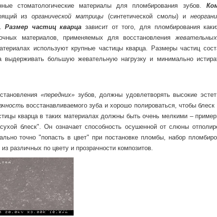
ные стоматологические материалы для пломбирования зубов.
Ко
тоящий из
органической матрицы
(синтетической смолы) и
неоргани
а.
Размер частиц кварца
зависит от того, для пломбирования каки
вочных материалов, применяемых для восстановления
жевательных 
атериалах используют крупные частицы кварца. Размеры частиц сост
на выдерживать большую жевательную нагрузку и минимально истира
становления
«передних»
зубов, должны удовлетворять высокие эстет
ачность
восстанавливаемого зуба и хорошо полироваться, чтобы блеск
астицы кварца в таких материалах должны быть очень мелкими – пример
"сухой блеск". Он означает способность осушенной от слюны отполир
льно точно "попасть в цвет" при постановке пломбы, набор пломбиро
 из различных по цвету и прозрачности композитов.