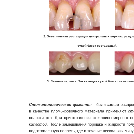
2. Эстетическая реставрация центральных верхних резцов.
сухой блеск реставраций.
3. Лечение кариеса. Также виден сухой блеск после полир
Стоматологические цементы
– были самым распрос
в качестве пломбировочного материала применяют
ст
полости рта. Для приготовления стеклоиономерного 
кислотой
. После замешивания порошка и жидкости полу
подготовленную полость, где в течение нескольких мину