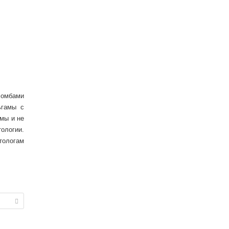
ломбами
гамы с
мы и не
ологии.
тологам