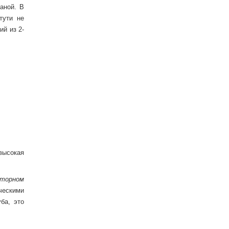
аной. В
тути не
ий из 2-
высокая
вторном
ческими
ба, это