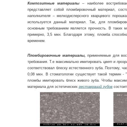
Композитные материалы
– наиболее востребован
представляет собой пломбировочный материал, сос
наполнителя
– мелкодисперсного кварцевого порошк
используется данный материал. Так, для пломбиро
основным требованием является прочность. В таких м
примерно, 3,5 мкн. Благодаря этому, пломба способ
временем.
Пломбировочные материалы,
применяемые для вос
требования. Т.е максимально имитировать
цвет
и
прозр
соответствовал блеску естественного зуба. Поэтому, ч
0,08 мкн. В стоматологии существует такой термин - 
пломбы имитировать блеск живого зуба. Чтобы максима
материала для эстетических
реставраций зубов
состоит