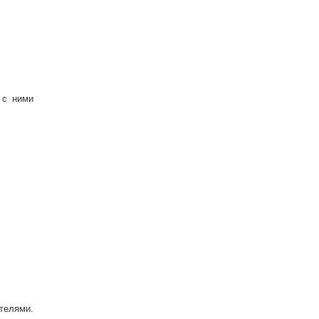
 с ними
телями.