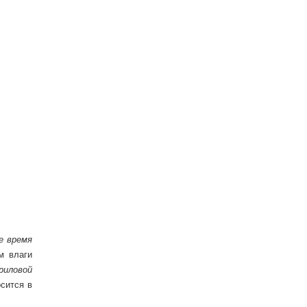
е время
м влаги
риловой
сится в