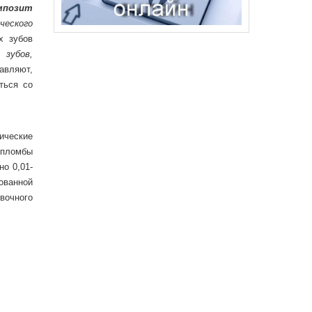
мпозит
ческого
х зубов
зубов,
авляют,
ться со
ические
 пломбы
но 0,01-
ованной
вочного