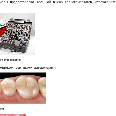
риалы предоставляют большой выбор гелиокомпозитов, отвечающи
о отверждения
гелиокомпозитными материалами
амы