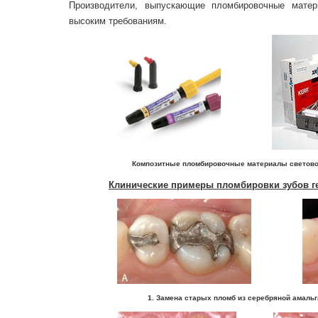
Производители, выпускающие пломбировочные мате
высоким требованиям.
Композитные пломбировочные материалы световог
Клинические примеры пломбировки зубов 
1. Замена старых пломб из серебряной амальг