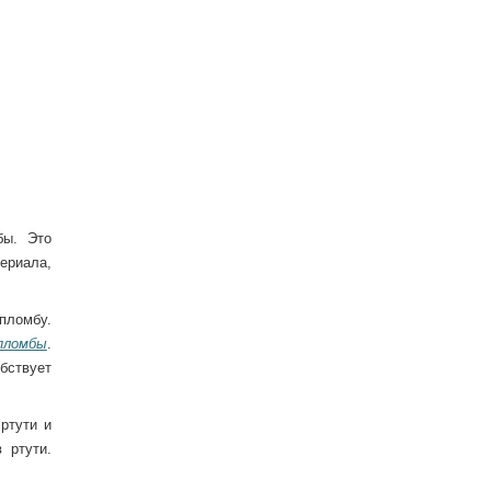
бы. Это
териала,
пломбу.
пломбы
.
бствует
ртути и
 ртути.