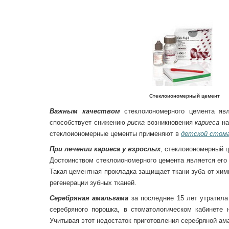
Стеклоиономерный цемент
Важным качеством
стеклоиономерного цемента я
способствует снижению
риска
возникновения
кариеса
на
стеклоиономерные цементы применяют в
детской стом
При лечении кариеса у взрослых
, стеклоиономерный 
Достоинством стеклоиономерного цемента является его
Такая цементная прокладка защищает ткани зуба от хим
регенерации зубных тканей.
Серебряная амальгама
за последние 15 лет утратил
серебряного порошка, в стоматологическом кабинет
Учитывая этот недостаток приготовления серебряной а