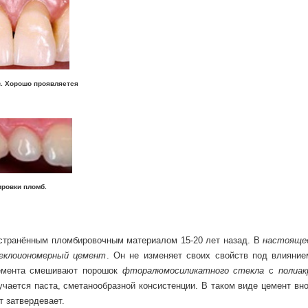
 Хорошо проявляется
овки пломб.
транённым пломбировочным материалом 15-20 лет назад. В
настояще
еклоиономерный цемент
. Он не изменяет своих свойств под влияние
цемента смешивают порошок
фторалюмосиликатного стекла
с
полиак
чается паста, сметанообразной консистенции. В таком виде цемент вно
т затвердевает.