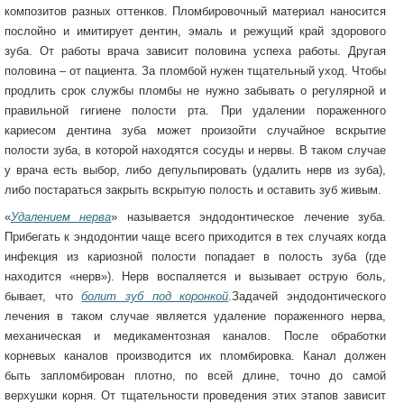
композитов разных оттенков. Пломбировочный материал наносится
послойно и имитирует дентин, эмаль и режущий край здорового
зуба. От работы врача зависит половина успеха работы. Другая
половина – от пациента. За пломбой нужен тщательный уход. Чтобы
продлить срок службы пломбы не нужно забывать о регулярной и
правильной гигиене полости рта. При удалении пораженного
кариесом дентина зуба может произойти случайное вскрытие
полости зуба, в которой находятся сосуды и нервы. В таком случае
у врача есть выбор, либо депульпировать (удалить нерв из зуба),
либо постараться закрыть вскрытую полость и оставить зуб живым.
«
Удалением нерва
» называется эндодонтическое лечение зуба.
Прибегать к эндодонтии чаще всего приходится в тех случаях когда
инфекция из кариозной полости попадает в полость зуба (где
находится «нерв»). Нерв воспаляется и вызывает острую боль,
бывает, что
болит зуб под коронкой
.Задачей эндодонтического
лечения в таком случае является удаление пораженного нерва,
механическая и медикаментозная каналов. После обработки
корневых каналов производится их пломбировка. Канал должен
быть запломбирован плотно, по всей длине, точно до самой
верхушки корня. От тщательности проведения этих этапов зависит