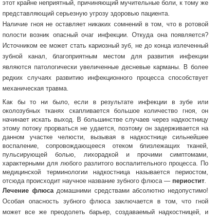
этот крайне неприятный, причиняющий мучительные боли, к тому же
представляющий серьезную угрозу здоровью пациента.
Наличие гноя не оставляет никаких сомнений в том, что в ротовой
полости возник опасный очаг инфекции. Откуда она появляется?
Источником ее может стать кариозный зуб, не до конца излеченный
зубной канал, благоприятным местом для развития инфекции
являются патологически увеличенные десневые карманы. В более
редких случаях развитию инфекционного процесса способствует
механическая травма.
Как бы то ни было, если в результате инфекции в зубе или
околозубных тканях скапливается большое количество гноя, он
начинает искать выход. В большинстве случаев через надкостницу
этому потоку прорваться не удается, поэтому он задерживается на
данном участке челюсти, вызывая в надкостнице сильнейшее
воспаление, сопровождающееся отеком близлежащих тканей,
пульсирующей болью, лихорадкой и прочими симптомами,
характерными для любого разлитого воспалительного процесса. По
медицинской терминологии надкостница называется периостом,
отсюда происходит научное название зубного флюса —
периостит
.
Лечение флюс
а
домашними средствами абсолютно недопустимо!
Особая опасность зубного флюса заключается в том, что гной
может все же преодолеть барьер, создаваемый надкостницей, и