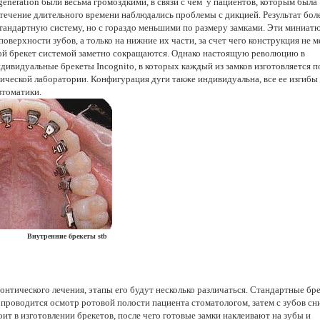
eneration были весьма громоздкими, в связи с чем у пациентов, которым была
в течение длительного времени наблюдались проблемы с дикцией. Результат бол
 стандартную систему, но с гораздо меньшими по размеру замками. Эти миниа
оверхности зубов, а только на нижние их части, за счет чего конструкция не 
кой брекет системой заметно сокращаются. Однако настоящую революцию в
ндивидуальные брекеты Incognito, в которых каждый из замков изготовляется п
нической лаборатории. Конфигурация дуги также индивидуальна, все ее изгибы
втоматики.
нние брекеты stb
донтического лечения, этапы его будут несколько различаться. Стандартные бр
 проводится осмотр ротовой полости пациента стоматологом, затем с зубов с
т в изготовлении брекетов, после чего готовые замки наклеивают на зубы и