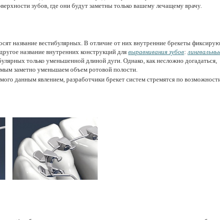
оверхности зубов, где они будут заметны только вашему лечащему врачу.
осят название вестибулярных. В отличие от них внутренние брекеты фиксирую
 другое название внутренних конструкций для
выравнивания зубов
:
лингвальны
булярных только уменьшенной длиной дуги. Однако, как несложно догадаться,
самым заметно уменьшаем объем ротовой полости.
ого данным явлением, разработчики брекет систем стремятся по возможност