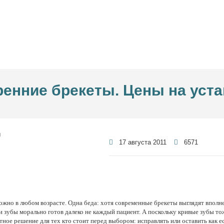
енние брекеты. Цены на уст
17 августа 2011
6571
жно в любом возрасте. Одна беда: хотя современные брекеты выглядят вполн
зубы морально готов далеко не каждый пациент. А поскольку кривые зубы то
ое решение для тех кто стоит перед выбором: исправлять или оставить как ес