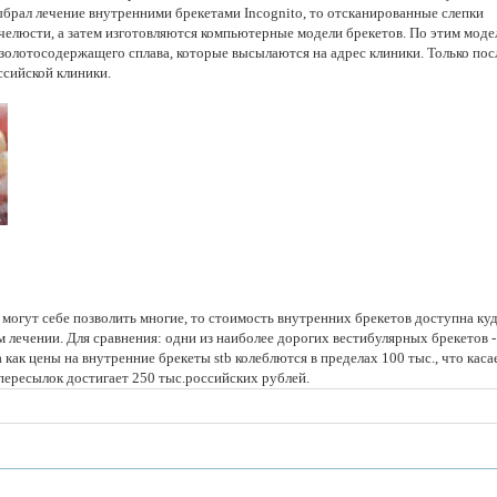
брал лечение внутренними брекетами Incognito, то отсканированные слепки
челюсти, а затем изготовляются компьютерные модели брекетов. По этим моде
золотосодержащего сплава, которые высылаются на адрес клиники. Только пос
ссийской клиники.
 могут себе позволить многие, то стоимость внутренних брекетов доступна ку
лечении. Для сравнения: одни из наиболее дорогих вестибулярных брекетов -
 как цены на внутренние брекеты stb колеблются в пределах 100 тыс., что каса
 пересылок достигает 250 тыс.российских рублей.