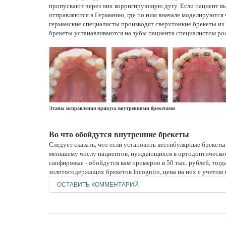
пропускают через них корригирующую дугу. Если пациент вы
отправляются в Германию, где по ним вначале моделируются 
германские специалисты производят сверхтонкие брекеты из 
брекеты устанавливаются на зубы пациента специалистом ро
Этапы исправления прикуса внутренними брекетами
Во что обойдутся внутренние брекеты
Следует сказать, что если установить вестибулярные брекеты
меньшему числу пациентов, нуждающихся в ортодонтическом 
сапфировые - обойдутся вам примерно в 50 тыс. рублей, тогда
золотосодержащих брекетов Incognito, цена на них с учетом
ОСТАВИТЬ КОММЕНТАРИЙ