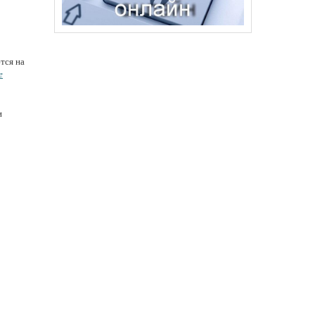
тся на
е
и