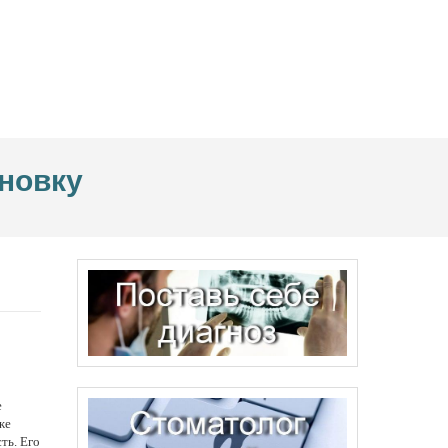
ановку
е
же
ть. Его