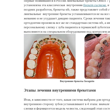
Первые появившиеся в России лингвальные брекеты Ormco 7 g
установлена эта классическая внутренняя
брекет система
, 
поздних разработок, брекеты stb, также представляет собой
лингвальные внутренние брекеты устанавливаются не на все п
жеванию и не ухудшает дикцию пациента. Сроки лечения та
ортодонтии произвела все же не стандартная система stb, а и
персональному слепку с зуба пациента в германской зуботех
выполняются на специальном оборудовании под контролем а
Внутренние брекеты Incognito Внутре
Этапы лечения внутренними брекетами
Итак, в зависимости от того, какая система выбрана для орто
внутреннюю сторону зубов устанавливают в 4 этапа: вначале
слепки и формируется модель челюсти, следующий этап состои