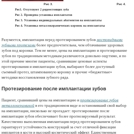
Рис 3. Рис 4.
Рис1. Отсутсвуют 2 рядомстоящих зуба
Рис 2. Проведена установка имплантатов
Рис 3. Установка индивидуальных абатментов на имплантаты
Рис 4. Установка металлокерамических коронок на имплантаты
Разумеется, имплантация перед протезированием зубов
мостовидными
зубными протезами
более предпочтительна, чем обтачивание здоровых
зубов под коронки. Тем не менее, цены на имплантацию и протезирование
зубов по традиционным методикам различаются довольно ощутимо, и по
этой причине многие пациенты, сравнившие ценовые аспекты
протезирования и имплантации зубов, выбирают более доступный
съемный протез, штампованную коронку и прочие «бюджетные»
методики восстановления зубного ряда.
Протезирование после имплантации зубов
Пациент, сравнивший цены на имплантацию и
протезирование зубов
металлокерамикой
в его традиционном виде и остановивший свой выбор
на имплантации, нисколько не прогадает: протезирование после
имплантации зубов обеспечивает более прогнозируемый результат.
Качественно выполненная имплантация перед протезированием зубов
гарантирует устойчивость конструкций за счет отличной фиксации
имплантов в кости и высокий косметический эффект. Единственным