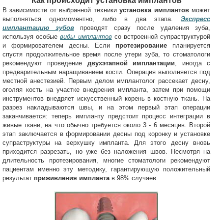
Как происходит установка имплантов
В зависимости от выбранной техники
установка имплантов
может
выполняться одномоментно, либо в два этапа.
Экспресс
имплантацию зубов
проводят сразу после удаления зуба,
используя особые
виды имплантов
со встроенной супраструктурой
и формирователем десны. Если
протезирование
планируется
спустя продолжительное время после утери зуба, то стоматологи
рекомендуют проведение
двухэтапной имплантации
, иногда с
предварительным наращиванием кости. Операция выполняется под
местной анестезией. Первым делом имплантолог рассекает десну,
оголяя кость на участке внедрения импланта, затем при помощи
инструментов внедряет искусственный корень в костную ткань. На
разрез накладываются швы, и на этом первый этап операции
заканчивается: теперь импланту предстоит процесс интеграции в
живые ткани, на что обычно требуется около 3 - 6 месяцев. Второй
этап заключается в формировании десны под коронку и установке
супраструктуры на верхушку импланта. Для этого десну вновь
приходится разрезать, но уже без наложения швов. Несмотря на
длительность протезирования, многие стоматологи рекомендуют
пациентам именно эту методику, гарантирующую положительный
результат
приживления импланта
в 98% случаев.