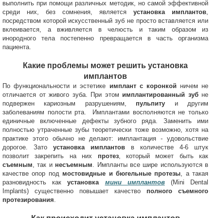
выполнить при помощи различных методик, но самой эффективной
среди них, без сомнения, является
установка имплантов
,
посредством которой искусственный зуб не просто вставляется или
вклеивается, а вживляется в челюсть и таким образом из
инородного тела постепенно превращается в часть организма
пациента.
Какие проблемы может решить установка
имплантов
По функциональности и эстетике
имплант с коронкой
ничем не
отличается от живого зуба. При этом
имплантированный зуб
не
подвержен кариозным разрушениям,
пульпиту
и другим
заболеваниям полости рта. Имплантами восполняются не только
единичные включенные дефекты зубного ряда. Заменить ими
полностью утраченные зубы теоретически тоже возможно, хотя на
практике этого обычно не делают: имплантация - удовольствие
дорогое. Зато
установка имплантов
в количестве 4-6 штук
позволит закрепить на них
протез
, который может быть как
съемным
, так и
несъемным
. Импланты все шире используются в
качестве опор под
мостовидные и бюгельные протезы
, а такая
разновидность как
установка
мини имплантов
(Mini Dental
Implants) существенно повышает качество
полного съемного
протезирования
.