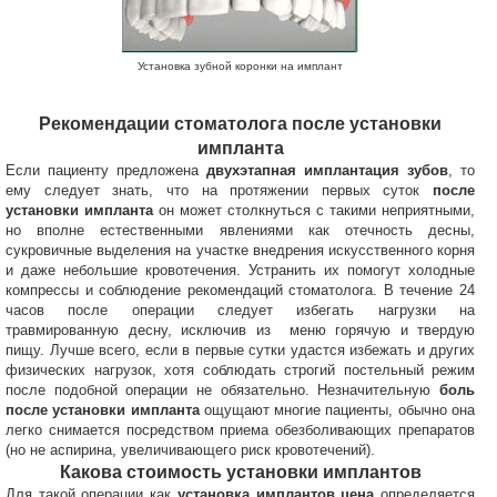
Установка зубной коронки на имплант
Рекомендации стоматолога после установки
импланта
Если пациенту предложена
двухэтапная имплантация зубов
, то
ему следует знать, что на протяжении первых суток
после
установки импланта
он может столкнуться с такими неприятными,
но вполне естественными явлениями как отечность десны,
сукровичные выделения на участке внедрения искусственного корня
и даже небольшие кровотечения. Устранить их помогут холодные
компрессы и соблюдение рекомендаций стоматолога. В течение 24
часов после операции следует избегать нагрузки на
травмированную десну, исключив из меню горячую и твердую
пищу. Лучше всего, если в первые сутки удастся избежать и других
физических нагрузок, хотя соблюдать строгий постельный режим
после подобной операции не обязательно. Незначительную
боль
после
установки импланта
ощущают многие пациенты, обычно она
легко снимается посредством приема обезболивающих препаратов
(но не аспирина, увеличивающего риск кровотечений).
Какова стоимость установки имплантов
Для такой операции как
установка имплантов цена
определяется