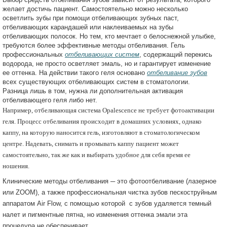
желает достичь пациент. Самостоятельно можно несколько
осветлить зубы при помощи отбеливающих зубных паст,
отбеливающих карандашей или наклеиваемых на зубы
отбеливающих полосок. Но тем, кто мечтает о белоснежной улыбке,
требуются более эффективные методы отбеливания. Гель
профессиональных
отбеливающих систем
, содержащий перекись
водорода, не просто осветляет эмаль, но и гарантирует изменение
ее оттенка. На действии такого геля основано
отбеливание зубов
всех существующих отбеливающих систем в стоматологии.
Разница лишь в том, нужна ли дополнительная активация
отбеливающего геля либо нет.
Например, отбеливающая система Opalescence не требует фотоактивации
геля. Процесс отбеливания происходит в домашних условиях, однако
каппу, на которую наносится гель, изготовляют в стоматологическом
центре. Надевать, снимать и промывать каппу пациент может
самостоятельно, так же как и выбирать удобное для себя время ее
ношения.
Клинические методы отбеливания ─ это фотоотбеливание (лазерное
или ZOOM), а также профессиональная чистка зубов пескоструйным
аппаратом Air Flow, с помощью которой с зубов удаляется темный
налет и пигментные пятна, но изменения оттенка эмали эта
процедура не обеспечивает.