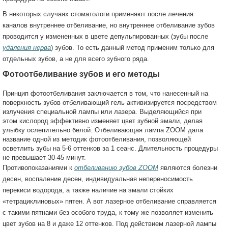
В некоторых случаях стоматологи применяют после лечения
каналов внутреннее отбеливание, но внутреннее отбеливание зубов
проводится у измененных в цвете депульпированных (зубы после
удаления нерва
) зубов. То есть данный метод применим только для
отдельных зубов, а не для всего зубного ряда.
Фотоотбеливание зубов и его методы
Принцип фотоотбеливания заключается в том, что нанесенный на
поверхность зубов отбеливающий гель активизируется посредством
излучения специальной лампы или лазера. Выделяющийся при
этом кислород эффективно изменяет цвет зубной эмали, делая
улыбку ослепительно белой. Отбеливающая лампа ZOOM дала
название одной из методик фотоотбеливания, позволяющей
осветлить зубы на 5-6 оттенков за 1 сеанс. Длительность процедуры
не превышает 30-45 минут.
Противопоказаниями к
отбеливанию зубов ZOOM
являются болезни
десен, воспаление десен, индивидуальная непереносимость
перекиси водорода, а также наличие на эмали стойких
«тетрациклиновых» пятен. А вот лазерное отбеливание справляется
с такими пятнами без особого труда, к тому же позволяет изменить
цвет зубов на 8 и даже 12 оттенков. Под действием лазерной лампы