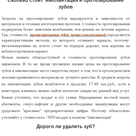
Сколько стоит имплантация и протезирование
зубов
Затраты на протезирование зубов варьируются в зависимости от
материалов и техники изготовления протезов. Стоимость протезирования
подвержена более заметным колебаниям, чем ценник на лечение кариеса.
Так, стоимость
протезирования зубов металлокерамикой
определяется
характеристиками металла, из которого отливают каркасы, поэтому
металлокерамика на золоте стоит на порядок дороже, чем коронки на
кобальтохромовом каркасе.
Нельзя назвать общедоступной и стоимость протезирование зубов
цирконием. В то же время чрезмерно низкие цены на протезирование
зубов и имплантацию часто свидетельствуют о том, что в ортопедическом
лечении применяются материалы не лучшего качества. В среднем затраты
на имплантацию зубов колеблются в пределах 17-40 тыс.руб., хотя в
некоторых клиниках можно найти неплохие скидки на данный вид услуг.
Важно уточнить, что входит в эту сумму. Наращивание костной ткани,
абатменты, синус-лифтинг и другие необходимые манипуляции могут
удорожать "красивые" предварительные цифры. Поэтому обязательно
уточняйте у стоматолога - ЧТО входит в понятие "имплантация".
Дорого ли удалить зуб?