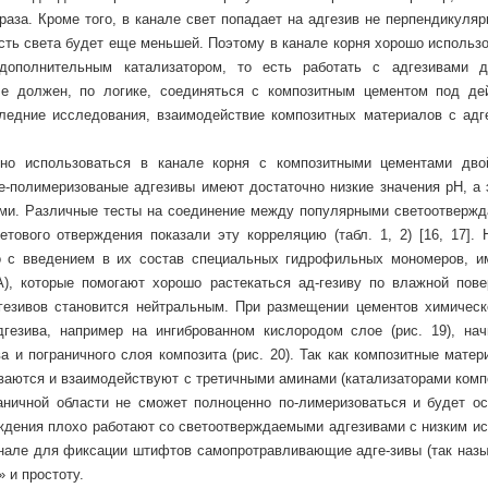
раза. Кроме того, в канале свет попадает на адгезив не перпендикуляр
сть света будет еще меньшей. Поэтому в канале корня хорошо использо
дополнительным катализатором, то есть работать с адгезивами д
ле должен, по логике, соединяться с композитным цементом под де
следние исследования, взаимодействие композитных материалов с адг
но использоваться в канале корня с композитными цементами дво
е-полимеризованые адгезивы имеют достаточно низкие значения рН, а э
ами. Различные тесты на соединение между популярными светоотверж
етового отверждения показали эту корреляцию (табл. 1, 2) [16, 17]. 
но с введением в их состав специальных гидрофильных мономеров, 
, которые помогают хорошо растекаться ад-гезиву по влажной пове
гезивов становится нейтральным. При размещении цементов химическ
гезива, например на ингиброванном кислородом слое (рис. 19), нач
 и пограничного слоя композита (рис. 20). Так как композитные матер
ваются и взаимодействуют с третичными аминами (катализаторами компо
раничной области не сможет полноценно по-лимеризоваться и будет ос
ждения плохо работают со светоотверждаемыми адгезивами с низким и
канале для фиксации штифтов самопротравливающие адге-зивы (так наз
» и простоту.