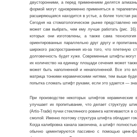
двусторонними, а перед применением делятся алмазн
формой могут одновременно применяться в терапевтич
расширяющаяся находится в устье, а более толстая ра
Сегодня на стоматологическом рынке представлено н
может сам выбрать, чем ему лучше работать (рис. 16)
которых они изготовлены, а также сама технология
ориентированных параллельно друг другу и пропитан
широкого распространения из-за того, что плетеную с
долговечность будет хуже. Современные штифты могут 
их количество на единицу площади сечения может также
может быть наполненной и ненаполненной. Все это вл
матрица тонкими керамическими нитями, тем выше будет
попытка сломать штифт руками, если это удается — зна
При производстве некоторых штифтов керамические 
улучшает их пропитывание, что делает структуру шти
(Artis-Trade) пучки стеклянного ровинга натягиваются 
смолой. Именно поэтому структура штифта обладает го
Когда калибровка канала закончена, а штифт полность
обычно цементируются пассивно с помощью цинк-фос