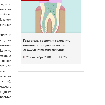
но, а по
вать не
войного
йствием
езивами
йного и
то, как
Гидрогель позволит сохранить
витальность пульпы после
даемыми
эндодонтического лечения
Наличие
имеющих
24 сентября 2018
18626
рхности
ого или
инается
иалы не
зитов),
лаблен.
сходным
ываемые