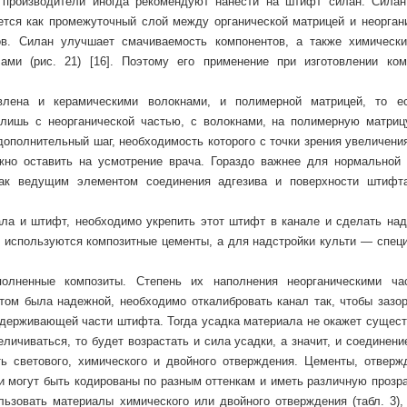
 производители иногда рекомендуют нанести на штифт силан. Сила
ется как промежуточный слой между органической матрицей и неорган
ов. Силан улучшает смачиваемость компонентов, а также химически
ами (рис. 21) [16]. Поэтому его применение при изготовлении ком
влена и керамическими волокнами, и полимерной матрицей, то е
 лишь с неорганической частью, с волокнами, на полимерную матриц
дополнительный шаг, необходимость которого с точки зрения увеличени
жно оставить на усмотрение врача. Гораздо важнее для нормальной 
как ведущим элементом соединения адгезива и поверхности штифт
ала и штифт, необходимо укрепить этот штифт в канале и сделать над
 используются композитные цементы, а для надстройки культи — спец
олненные композиты. Степень их наполнения неорганическими ча
том была надежной, необходимо откалибровать канал так, чтобы зазо
держивающей части штифта. Тогда усадка материала не окажет сущест
личиваться, то будет возрастать и сила усадки, а значит, и соединен
ь светового, химического и двойного отверждения. Цементы, отверж
и могут быть кодированы по разным оттенкам и иметь различную прозра
ьзовать материалы химического или двойного отверждения (табл. 3), 