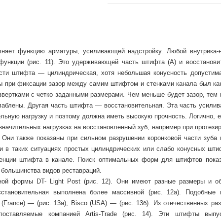
лняет функцию арматуры, усиливающей надстройку. Любой внутрика-
ункции (рис. 11). Это удерживающей часть штифта (А) и восстанови
сти штифта — цилиндрическая, хотя небольшая конусность допустима
бы при фиксации зазор между самим штифтом и стенками канала был ка
звертками с четко заданными размерами. Чем меньше будет зазор, тем 
слаблены. Другая часть штифта — восстановительная. Эта часть усилив
льную нагрузку и поэтому должна иметь высокую прочность. Логично, е
начительных нагрузках на восстановленный зуб, например при протезир
Они также показаны при сильном разрушении коронковой части зуба 
и в таких ситуациях простых цилиндрических или слабо конусных шти
тенции штифта в канале. Поиск оптимальных форм для штифтов показ
большинства видов реставраций.
ой формы DT- Light Post (рис. 12). Они имеют разные размеры и о
становительная выполнена более массивной (рис. 12а). Подобные
rance) — (рис. 13а), Bisco (USA) — (рис. 13б). Из отечественных раз
оставляемые компанией Artis-Trade (рис. 14). Эти штифты выпу