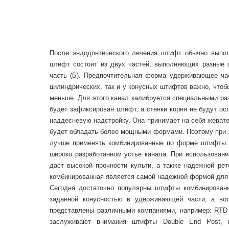
После эндодонтического лечения штифт обычно выпо
штифт состоит из двух частей, выполняющих разные ф
часть (Б). Предпочтительная форма удерживающее ча
цилиндрических, так и у конусных штифтов важно, что
меньше. Для этого канал калибруется специальными ра
будет зафиксирован штифт, а стенки корня не будут о
наддесневую надстройку. Она принимает на себя жевате
будет обладать более мощными формами. Поэтому при з
лучше применять комбинированные по форме штифты. 
широко разработанном устье канала. При использовани
даст высокой прочности культи, а также надежной ре
комбинированная является самой надежной формой для 
Сегодня достаточно популярны штифты комбинированн
заданной конусностью в удерживающей части, а вос
представлены различными компаниями, например: RTD (F
заслуживают внимания штифты Double End Post, п