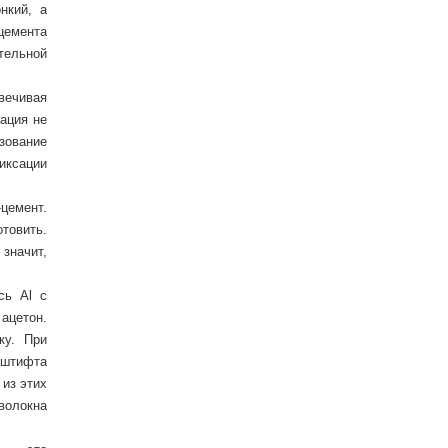
нкий, а
 цемента
тельной
вечивая
ация не
зование
иксации
цемент.
товить.
значит,
сь Аl с
ацетон.
ку. При
 штифта
из этих
волокна