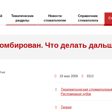
ый
Тематические
Новости
Справочник
С
разделы
стоматологии
стоматолога
омбирован. Что делать дальш
19 мая 2009
3313
Терапевтическая стоматологи
Реставрация зубов
Теория