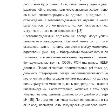
расстояние будет равно 1 см, сила света упадет в два 
касательной, а значит, поли-меризационная эффективно
обычный светоотверждаемый адгезив, а адгезив с 
отверждения. Светоотверждаемый же адгезив в кана
катализатров того же цемента, но, как показывают по
могут иметь тоже свои особенности [15].
Светоотверждаемые адгезивы не всегда могут успеш
химического отверждения. Причиной является то, что н
оказалось, влияет на силу сцепления между материал
адгезивами (рис. 18) и материалами химического и св
кислотности в неполимеризованных адге-зивах связа
функциональные группы COOH, POH (например, НЕМА)
дентина. После окончания полимеризации рН таких ад
двойного отверждения поверх неполимеризованного ад
постепенная инфильтрация ионами водорода из адгезива
полимеризуются мгновенно, ионы водорода там накапли
инактивируя их. Соответственно, композит в этой пог
Именно поэтому цементы химического и двойного отвер
рН [15]. По этим же причинам нельзя использовать в 
all-In-one), несмотря на их кажущуюся «универсальность