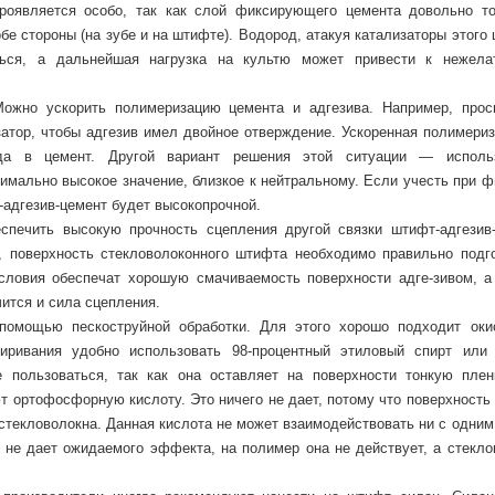
роявляется особо, так как слой фиксирующего цемента довольно то
бе стороны (на зубе и на штифте). Водород, атакуя катализаторы этого
ься, а дальнейшая нагрузка на культю может привести к нежела
ожно ускорить полимеризацию цемента и адгезива. Например, прос
атор, чтобы адгезив имел двойное отверждение. Ускоренная полимериз
да в цемент. Другой вариант решения этой ситуации — исполь
имально высокое значение, близкое к нейтральному. Если учесть при ф
адгезив-цемент будет высокопрочной.
спечить высокую прочность сцепления другой связки штифт-адгезив-
 поверхность стекловолоконного штифта необходимо правильно подго
ловия обеспечат хорошую смачиваемость поверхности адге-зивом, а 
ится и сила сцепления.
помощью пескоструйной обработки. Для этого хорошо подходит оки
ривания удобно использовать 98-процентный этиловый спирт или 
пользоваться, так как она оставляет на поверхности тонкую плен
т ортофосфорную кислоту. Это ничего не дает, потому что поверхность
текловолокна. Данная кислота не может взаимодействовать ни с одним 
 не дает ожидаемого эффекта, на полимер она не действует, а стекло