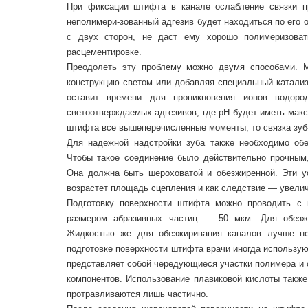
При фиксации штифта в канале ослабление связки п
неполимери-зованный адгезив будет находиться по его о
с двух сторон, не даст ему хорошо полимеризоват
расцементировке.
Преодолеть эту проблему можно двумя способами. М
конструкцию светом или добавляя специальный катализ
оставит времени для проникновения ионов водоро
светоотверждаемых адгезивов, где рН будет иметь макс
штифта все вышеперечисленные моменты, то связка зуб-
Для надежной надстройки зуба также необходимо обе
Чтобы такое соединение было действительно прочным,
Она должна быть шероховатой и обезжиренной. Эти ус
возрастет площадь сцепления и как следствие — увелич
Подготовку поверхности штифта можно проводить с 
размером абразивных частиц — 50 мкм. Для обезжи
Жидкостью же для обезжиривания каналов лучше не 
подготовке поверхности штифта врачи иногда использую
представляет собой чередующиеся участки полимера и с
компонентов. Использование плавиковой кислоты также
протравливаются лишь частично.