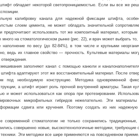
 штифт обладает некоторой светопроницаемостью. Если вы все же реш
кспозиции.
альную калибровку канала для надежной фиксации штифта, особе
толстым слоем цемента, не может обладать значительной сопротивля
и предпочитают использовать тот же композитный материал, которым
много на стоматологическом рынке (рис. 22), и врач может выбрать то,
 наполнение по весу (до 82-84%), в том числе и крупными неоргани
жно, ведь их главное свойство — прочность. Культевые материалы могу
о отверждения.
 смешивания заполняют канал с помощью канюли и каналонаполнителя
г штифта адаптируют этот же восстановительный материал. После отве
ом под необходимую конструкцию. Методика одновременной фик
трукции, а штифт играет роль прочной внутренней арматуры. Такая кул
ью и может использоваться как опора при протезировании. Использов
бировочных микрофильных гибридов нежелательно. Эти материалы
еформации сдвига или кручения. Поэтому создать из них надежную
ле современной стоматологии не только сохранились традиционные,
явились совершенно новые, высокотехнологичные методики, требующие о
 техники. Эти методики все шире применяются на повседневном приеме.