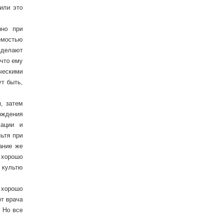
или это
нно при
емостью
 делают
 что ему
ческими
т быть,
, затем
рждения
сации и
ьтя при
ание же
 хорошо
 культю
 хорошо
т врача
 Но все