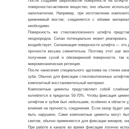
После создания шероховатой поверхности на штифте
поверхностно-активное вещество, оно обычно использу
наполнителем. Например, при изготовлении композит
кремниевый мостик, соединяется с обоими материал
необходимо.
Поверхность же стекловолоконного штифта предста
неоднородна. Силан потенциально может реагировать
воздействует. Силанизация поверхности штифта — это 
прочности весьма сомнительна. Поэтому этот шаг мо
получение сухой и обезжиренной поверхности, так 
микромеханическая ретенция.
После нанесения специального адгезива на стенки кан
зуба. Обычно для фиксации стекловолоконных штифтов
композитный восстановительный материал.
Композитные цементы представляют собой слабонап
колеблется в пределах 50-70%. Чтобы фиксация цемен
штифтом и зубом был небольшим, особенно в области у
влияния на прочность соединения. Если зазор будет уве
быть нарушено. Сами композитные цементы могут быт
светом, обычно применяются для фиксации виниров, он
При работе в канале во время фиксации логично испол