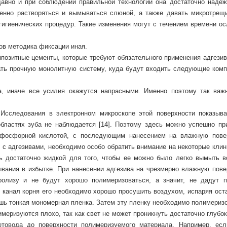
давно и при соблюдении правильной технологии она достаточно надеж
пенно растворяться и вымываться слюной, а также давать микротрещ
гигиенических процедур. Такие изменения могут с течением времени ос
в методика фиксации иная.
позитные цементы, которые требуют обязательного применения адгезив
ть прочную монолитную систему, куда будут входить следующие комп
а, иначе все усилия окажутся напрасными. Именно поэтому так важ
 Исследования в электронном микроскопе этой поверхности показыва
областях зуба не наблюдается [14]. Поэтому здесь можно успешно пр
тофосфорной кислотой, с последующим нанесением на влажную пове
е с адгезивами, необходимо особо обратить внимание на некоторые кли
ь достаточно жидкой для того, чтобы ее можно было легко вымыть в
ывания в избытке. При нанесении адгезива на чрезмерно влажную пове
ролизу и не будут хорошо полимеризоваться, а значит, не дадут п
 в канал корня его необходимо хорошо просушить воздухом, испаряя ос
ишь тонкая мономерная пленка. Затем эту пленку необходимо полимеризо
меризуются плохо, так как свет не может проникнуть достаточно глубо
етовода до поверхности полимеризуемого материала. Например, есл