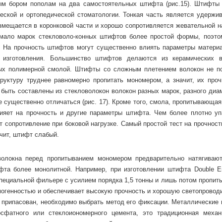
ым бором пополам на два самостоятельных штифта (рис.15). Штифты 
еской и ортопедической стоматологии. Тонкая часть является удержи
змещается в коронковой части и хорошо сопротивляется жевательной на
емало марок стекловоло-конных штифтов более простой формы, поэто
. На прочность штифтов могут существенно влиять параметры материа
 изготовления. Большинство штифтов делаются из керамических в
ных полимерной смолой. Штифты со сложным плетением волокон не п
труктуру труднее равномерно пропитать мономером, а значит, их проч
быть составлены из стекловолокон волокон разных марок, разного диам
 существенно отличаться (рис. 17). Кроме того, смола, пропитывающая
ияет на прочность и другие параметры штифта. Чем более плотно уп
 сопротивление при боковой нагрузке. Самый простой тест на прочност
чит, штифт слабый.
волокна перед пропитыванием мономером предварительно натягивают
фта более монолитной. Например, при изготовлении штифта Double E
в специальной фильере с усилием порядка 1,5 тонны и лишь потом пропи
могенностью и обеспечивает высокую прочность и хорошую светопровод
ю припасован, необходимо выбрать метод его фиксации. Металлические
фатного или стеклоиономерного цемента, это традиционная механ