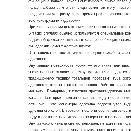
фиксация в канале. Такая цементировка применяется 
нельзя забывать, что эти виды цементов могут посте
воздействии ультразвука, во время профессиональных 
всю конструкцию надстройки.
При использовании неметаллических волоконных штифто
В таких случаях обычно используются специальные ком
надежной фиксации штифта в канале необходимо созда
зуб-адгезив-цемент-адгезив-штифт.
Эта цепочка не может иметь ни одного слабого звен
адгезивов.
Внутренняя поверхность корня — это ткань дентина.
значительного отличия от структур дентина в других 
традиционную технику тотальной протравки зуба ор
адгезива четвертого-пятого поколения. Работая в канал
моменты. Во-первых, кислотная протравка должна быт
канала. Во-вторых, нельзя оставлять воду после пром
есть риск, что мономеры адгезива подвергнутся гид
адгезивного слоя. В-третьих, после внесения адгезива
воду и растворители, чтобы на поверхности осталась л
Внутри узкого канала светоотверждаемые адгезивы поли
света уменьшается с увеличением расстояния от св