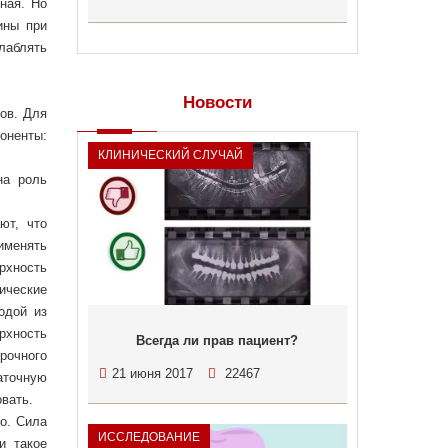
ная. Но
ины при
лаблять
Новости
ов. Для
оненты:
КЛИНИЧЕСКИЙ СЛУЧАЙ
на роль
ют, что
именять
рхность
нические
одой из
рхность
Всегда ли прав пациент?
рочного
21 июня 2017
22467
таточную
вать.
ко. Сила
ИССЛЕДОВАНИЕ
и такое