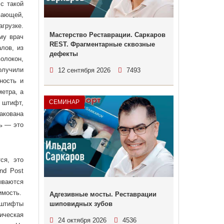
с такой
вающей,
грузке.
Мастерство Реставрации. Саркаров
му врач
REST. Фрагментарные сквозные
лов, из
дефекты
олокон,
олучили
12 сентября 2026
7493
ность и
етра, а
СЕМИНАР
 штифт,
акована
ь — это
ся, это
nd Post
тываются
имость.
Адгезивные мосты. Реставрации
 штифты
шиповидных зубов
ическая
24 октября 2026
4536