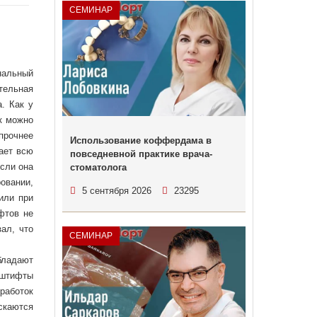
СЕМИНАР
нальный
тельная
. Как у
к можно
прочнее
Использование коффердама в
ает всю
повседневной практике врача-
сли она
стоматолога
овании,
5 сентября 2026
23295
или при
фтов не
ал, что
СЕМИНАР
бладают
 штифты
работок
скаются