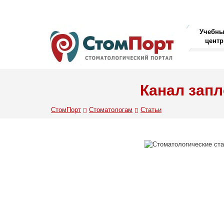
Учебн
центр
Канал запл
СтомПорт
Стоматологам
Статьи