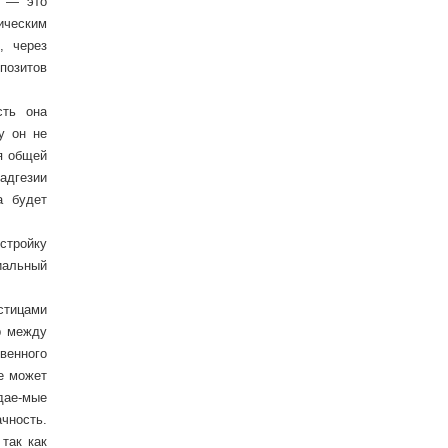
н — это
ическим
, через
позитов
сть она
у он не
я общей
адгезии
а будет
стройку
иальный
стицами
р между
венного
ие может
дае-мые
чность.
так как