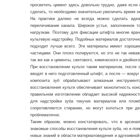
просветить цемент здесь довольно трудно, даже если
сделать, то необходимо значительно увеличить время э
На практике далеко не всегда можно сделать иде
перелечивании канала. Широкое устье, заполненное 
нагрузкам. Поэтому для фиксации штифта многие врач
культевую надстройку. Подобных материалов достаточно 
подходит лучше всего. Эти материалы имеют хорошее
частицами. Они плохо полируются, но это не так нева
так же как и цементы, светового, химического и двойног
При восстановлении культи таким материалом, после
вводят в него подготовленный штифт, а после — вокру
композита зуб обрабатывают алмазным инструмент
восстановления культи обеспечивает монолитность конс
правильном изготовлении обладает высокой надежност
для надстройки зуба текучих материалов или плом
сопротивляются стиранию, но могут колоться при д
проблематично.
Таким образом, можно констатировать, что в арсена
знакомые способы восстановления культи зуба, но и по
новых знаний в области материаловедения и адгезивной