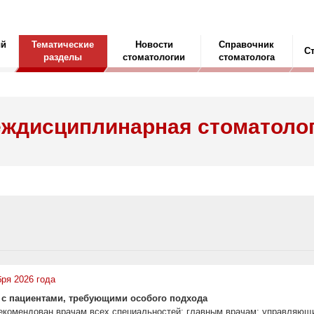
ый
Тематические
Новости
Справочник
С
разделы
стоматологии
стоматолога
ждисциплинарная стоматоло
бря 2026 года
с пациентами, требующими особого подхода
рекомендован врачам всех специальностей; главным врачам; управляющ