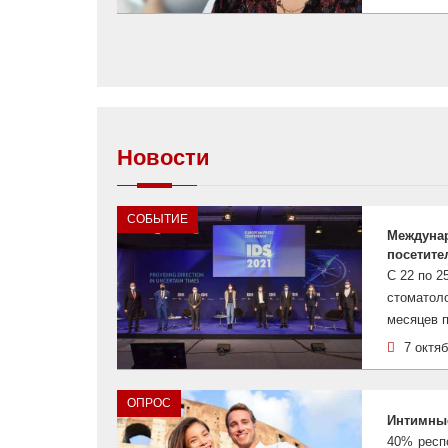
Новости
СОБЫТИЕ
Междунар
посетител
С 22 по 2
стоматоло
месяцев п
7 октя
ОПРОС
Интимные
40% респ