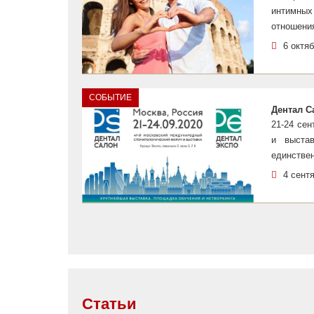
интимных
отношени
6 октя
СОБЫТИЕ
Дентал С
21-24 се
и выста
единствен
4 сент
Статьи