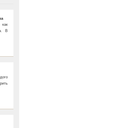
ва
 как
а. В
дого
дрить