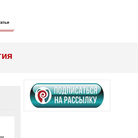
татьи
гия
им