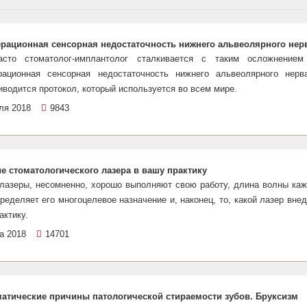
рационная сенсорная недостаточность нижнего альвеолярного нер
сто стоматолог-имплантолог сталкивается с таким осложнением
рационная сенсорная недостаточность нижнего альвеолярного нерв
иводится протокол, который используется во всем мире.
ля 2018
9843
е стоматологического лазера в вашу практику
 лазеры, несомненно, хорошо выполняют свою работу, длина волны каж
ределяет его многоцелевое назначение и, наконец, то, какой лазер вне
актику.
а 2018
14701
атические причины патологической стираемости зубов. Бруксизм