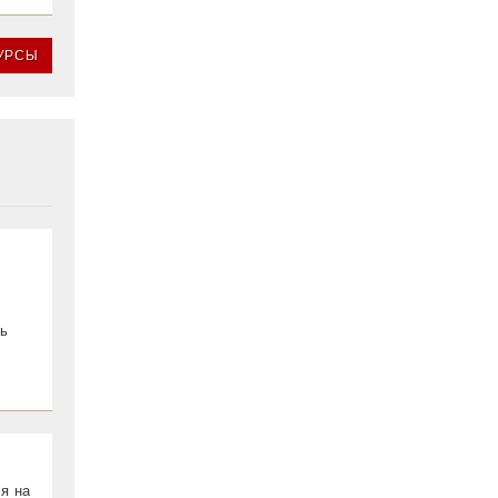
КУРСЫ
ть
я на