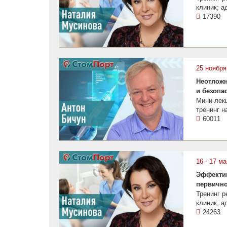
клиник; 
17390
25 ноября
Неотложн
и безопа
Мини-лекц
тренинг н
60011
16 - 17 м
Эффектив
первично
Тренинг 
клиник, 
24263