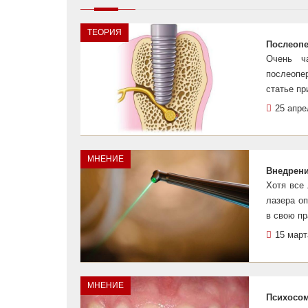
ТЕОРИЯ
Послеопе
Очень ча
послеопе
статье пр
25 апре
МНЕНИЕ
Внедрени
Хотя все
лазера оп
в свою пр
15 март
МНЕНИЕ
Психосом