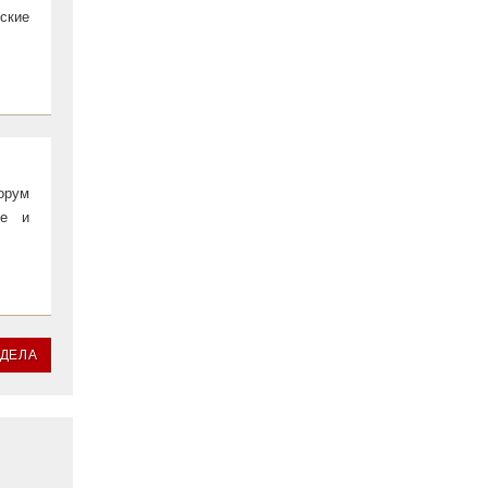
ские
орум
ие и
ЗДЕЛА