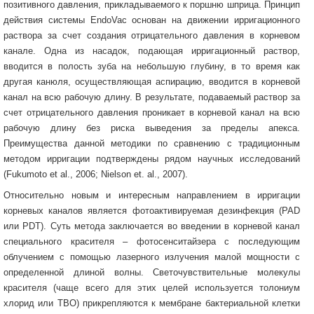
позитивного давления, прикладываемого к поршню шприца. Принцип
действия системы EndoVac основан на движении ирригационного
раствора за счет создания отрицательного давления в корневом
канале. Одна из насадок, подающая ирригационный раствор,
вводится в полость зуба на небольшую глубину, в то время как
другая канюля, осуществляющая аспирацию, вводится в корневой
канал на всю рабочую длину. В результате, подаваемый раствор за
счет отрицательного давления проникает в корневой канал на всю
рабочую длину без риска выведения за пределы апекса.
Преимущества данной методики по сравнению с традиционным
методом ирригации подтверждены рядом научных исследований
(Fukumoto et al., 2006; Nielson et. al., 2007).
Относительно новым и интересным направлением в ирригации
корневых каналов является фотоактивируемая дезинфекция (PAD
или PDT). Суть метода заключается во введении в корневой канал
специального красителя – фотосенситайзера с последующим
облучением с помощью лазерного излучения малой мощности с
определенной длиной волны. Светочувствительные молекулы
красителя (чаще всего для этих целей используется толониум
хлорид или TBO) прикрепляются к мембране бактериальной клетки