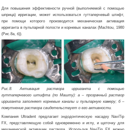
Для повышения эффективности ручной (выполняемой с помощью
шприца) ирригации, может использоваться гуттаперчевый штифт,
при помощи которого производится механическая активация
ирриганта в пульпарной полости и корневых каналах (Machtou, 1980
(Рис.8а, б)).
Рис.8. Активация раствора ирриганта с помощью
гуттаперчевого штифта (по Машту): а – прозрачный раствор
ирриганта заполняет корневые каналы и пульпарную камеру; б –
помутнение раствора свидетельствует о его активности.
Компания Ultradent предлагает эндодонтическую насадку NaviTip
FX, представляющую собой одновременно и иглу, и щеточку для
механической активации раствора. Используя NaviTip FX можно