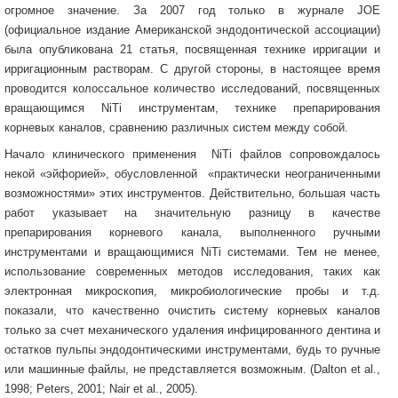
огромное значение. За 2007 год только в журнале JOE
(официальное издание Американской эндодонтической ассоциации)
была опубликована 21 статья, посвященная технике ирригации и
ирригационным растворам. С другой стороны, в настоящее время
проводится колоссальное количество исследований, посвященных
вращающимся NiTi инструментам, технике препарирования
корневых каналов, сравнению различных систем между собой.
Начало клинического применения NiTi файлов сопровождалось
некой «эйфорией», обусловленной «практически неограниченными
возможностями» этих инструментов. Действительно, большая часть
работ указывает на значительную разницу в качестве
препарирования корневого канала, выполненного ручными
инструментами и вращающимися NiTi системами. Тем не менее,
использование современных методов исследования, таких как
электронная микроскопия, микробиологические пробы и т.д.
показали, что качественно очистить систему корневых каналов
только за счет механического удаления инфицированного дентина и
остатков пульпы эндодонтическими инструментами, будь то ручные
или машинные файлы, не представляется возможным. (Dalton et al.,
1998; Peters, 2001; Nair et al., 2005).