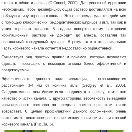
стенок в области апекса (O’Connel, 2000). Для успешной ирригации
необходимо, чтобы дезинфицирующий раствор доставлялся на всю
рабочую длину корневого канала. Этого не всегда удается добиться
с помощью классических эндодонтических шприцов и игл, так как в
узких корневых каналах благодаря поверхностному натяжению
ирригационный раствор не доходит до апекса, оставляя так
называемый «воздушный пузырь». В результате этого апикальная
часть корневого канала остается недостаточно обработанной.
Существует ряд простых правил и приемов, которые позволяют
сделать ирригацию с помощью шприца более эффективной и
предсказуемой.
Эффективность данного вида ирригации, ограничивается
расстоянием 3-4 мм от кончика иглы (Sedgley et al., 2005).
Следовательно, чем ближе игла продвинута к апексу, тем выше
качество очистки канала. С другой стороны, вероятность выведения
ирригационного раствора за пределы апекса при этом также
возрастает. С целью профилактики данного осложнения, очень
важно иметь некоторое расстояние между кончиком иглы и стенкой
корневого канала (Рис.3а, б).