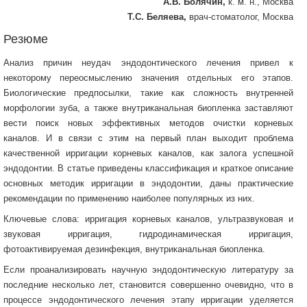
А.В. Болячин,
к. м. н., Москва
Т.С. Беляева,
врач-стоматолог, Москва
Резюме
Анализ причин неудач эндодонтического лечения привел к
некоторому переосмыслению значения отдельных его этапов.
Биологические предпосылки, такие как сложность внутренней
морфологии зуба, а также внутриканальная биопленка заставляют
вести поиск новых эффективных методов очистки корневых
каналов. И в связи с этим на первый план выходит проблема
качественной ирригации корневых каналов, как залога успешной
эндодонтии. В статье приведены классификация и краткое описание
основных методик ирригации в эндодонтии, даны практические
рекомендации по применению наиболее популярных из них.
Ключевые слова: ирригация корневых каналов, ультразвуковая и
звуковая ирригация, гидродинамическая ирригация,
фотоактивируемая дезинфекция, внутриканальная биопленка.
Если проанализировать научную эндодонтическую литературу за
последние несколько лет, становится совершенно очевидно, что в
процессе эндодонтического лечения этапу ирригации уделяется