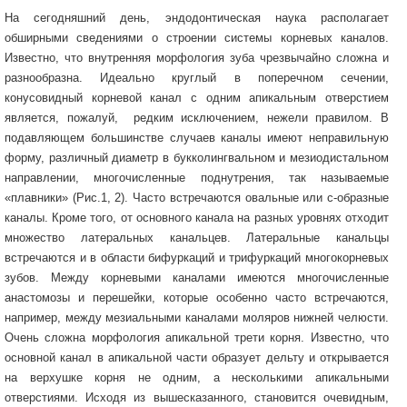
На сегодняшний день, эндодонтическая наука располагает
обширными сведениями о строении системы корневых каналов.
Известно, что внутренняя морфология зуба чрезвычайно сложна и
разнообразна. Идеально круглый в поперечном сечении,
конусовидный корневой канал с одним апикальным отверстием
является, пожалуй, редким исключением, нежели правилом. В
подавляющем большинстве случаев каналы имеют неправильную
форму, различный диаметр в букколингвальном и мезиодистальном
направлении, многочисленные поднутрения, так называемые
«плавники» (Рис.1, 2). Часто встречаются овальные или с-образные
каналы. Кроме того, от основного канала на разных уровнях отходит
множество латеральных канальцев. Латеральные канальцы
встречаются и в области бифуркаций и трифуркаций многокорневых
зубов. Между корневыми каналами имеются многочисленные
анастомозы и перешейки, которые особенно часто встречаются,
например, между мезиальными каналами моляров нижней челюсти.
Очень сложна морфология апикальной трети корня. Известно, что
основной канал в апикальной части образует дельту и открывается
на верхушке корня не одним, а несколькими апикальными
отверстиями. Исходя из вышесказанного, становится очевидным,