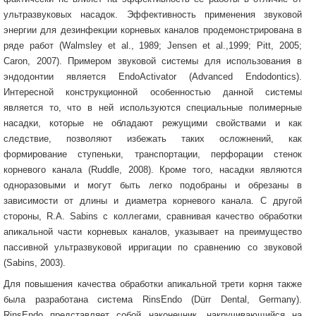
ультразвуковых насадок. Эффективность применения звуковой
энергии для дезинфекции корневых каналов продемонстрирована в
ряде работ (Walmsley et al., 1989; Jensen et al.,1999; Pitt, 2005;
Caron, 2007). Примером звуковой системы для использования в
эндодонтии является EndoActivator (Advanced Endodontics).
Интересной конструкционной особенностью данной системы
является то, что в ней используются специальные полимерные
насадки, которые не обладают режущими свойствами и как
следствие, позволяют избежать таких осложнений, как
формирование ступеньки, транспортации, перфорации стенок
корневого канала (Ruddle, 2008). Кроме того, насадки являются
одноразовыми и могут быть легко подобраны и обрезаны в
зависимости от длины и диаметра корневого канала. С другой
стороны, R.A. Sabins с коллегами, сравнивая качество обработки
апикальной части корневых каналов, указывает на преимущество
пассивной ультразвуковой ирригации по сравнению со звуковой
(Sabins, 2003).
Для повышения качества обработки апикальной трети корня также
была разработана система RinsEndo (Dürr Dental, Germany).
RinsEndo представляет собой наконечник, накручивающийся на