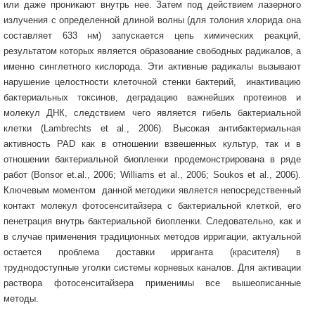
или даже проникают внутрь нее. Затем под действием лазерного
излучения с определенной длиной волны (для толония хлорида она
составляет 633 нм) запускается цепь химических реакций,
результатом которых является образование свободных радикалов, а
именно синглетного кислорода. Эти активные радикалы вызывают
нарушение целостности клеточной стенки бактерий, инактивацию
бактериальных токсинов, деградацию важнейших протеинов и
молекул ДНК, следствием чего является гибель бактериальной
клетки (Lambrechts et al., 2006). Высокая антибактериальная
активность PAD как в отношении взвешенных культур, так и в
отношении бактериальной биопленки продемонстрирована в ряде
работ (Bonsor et.al., 2006; Williams et al., 2006; Soukos et al., 2006).
Ключевым моментом данной методики является непосредственный
контакт молекул фотосенситайзера с бактериальной клеткой, его
пенетрация внутрь бактериальной биопленки. Следовательно, как и
в случае применения традиционных методов ирригации, актуальной
остается проблема доставки ирриганта (красителя) в
труднодоступные уголки системы корневых каналов. Для активации
раствора фотосенситайзера применимы все вышеописанные
методы.