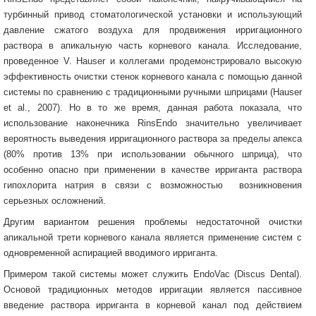
турбинный привод стоматологической установки и использующий
давление сжатого воздуха для продвижения ирригационного
раствора в апикальную часть корневого канала. Исследование,
проведенное V. Hauser и коллегами продемонстрировало высокую
эффективность очистки стенок корневого канала с помощью данной
системы по сравнению с традиционными ручными шприцами (Hauser
et al., 2007). Но в то же время, данная работа показала, что
использование наконечника RinsEndo значительно увеличивает
вероятность выведения ирригационного раствора за пределы апекса
(80% против 13% при использовании обычного шприца), что
особенно опасно при применении в качестве ирриганта раствора
гипохлорита натрия в связи с возможностью возникновения
серьезных осложнений.
Другим вариантом решения проблемы недостаточной очистки
апикальной трети корневого канала является применение систем с
одновременной аспирацией вводимого ирриганта.
Примером такой системы может служить EndoVac (Discus Dental).
Основой традиционных методов ирригации является пассивное
введение раствора ирриганта в корневой канал под действием