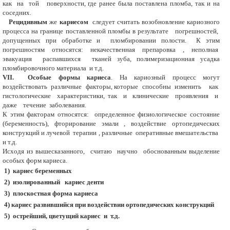
как на той поверхности, где ранее была поставлена пломба, так и на
соседних.
Рецидивным
же
кариесом
следует считать возобновление кариозного
процесса на границе поставленной пломбы в результате погрешностей,
допущенных при обработке и пломбировании полости. К этим
погрешнoстям относятся: некачественная препаровка , неполная
эвакуация распавшихся тканей зуба, полимеризационная усадка
пломбировочного материала и т.д.
VII. Особые формы кариеса
. На кариозный процесс могут
воздействовать различные факторы, которые способны изменить как
гистологические характеристики, так и клинические проявления и
даже течение заболевания.
К этим факторам относятся: определенное физиологическое состояние
(беременность), фторирование эмали , воздействие ортопедических
конструкций и лучевой терапии , различные оперативные вмешательства
и т.д.
Исходя из вышесказанного, считаю научно обоснованным выделение
особых форм кариеса.
1) кариес беременных
2) изолированный кариес денти
3) плоскостная форма кариеса
4) кариес развившийся при воздействии ортопедических конструкций
5) острейший, цветущий кариес и т.д.