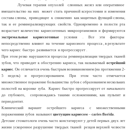
Лучевая терапия опухолей слюнных желез или оперативное
вмешательство на них может стать причиной ксеростомии и изменения
состава слюны, приводящее к снижению как защитных функций слюны,
так и ее реминерализирующих свойств. Одновременно в полости рта
возрастает количество кариесогенных микроорганизмов и формируются
экстремальные кариесогенные
условия . Все эти факторы
непосредственно влияют на течение кариозного процесса , в результате
чего кариес быстро развивается и прогрессирует .
При этом резко нарушаются процессы реминерализации твердых тканей
зубов, что приводит к обострению кариеса, так называемый
острейший
кариес
. Он отличается очень быстрым возникновением (на протяжении 2-
5 недель) и прогрессированием. При этом часто отмечается
множественное поражение большинства зубов с образованием нескольких
полостей на коронке зуба. Кариес быстро прогрессирует от начального
до глубокого, сопровождаясь такими осложнениями, как пульпит и
периодонтит.
Клинический вариант острейшего кариеса с множественными
поражениями зубов называют
цветущим кариесом
–
caries florida
.
Детские стоматологи очень часто констатируют у детей первых двух лет
жизни ускоренное разрушение твердых тканей резцов верхней челюсти