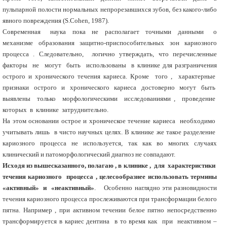
пульпарной полости нормальных непрорезавшихся зубов, без какого-либо
явного повреждения (S.Cohen, 1987).
Современная наука пока не располагает точными данными о
механизме образования защитно-приспособительных зон кариозного
процесса . Следовательно, логично утверждать, что перечисленные
факторы не могут быть использованы в клинике для разграничения
острого и хронического течения кариеса. Кроме того , характерные
признаки острого и хронического кариеса достоверно могут быть
выявлены только морфологическими исследованиями , проведение
которых в клинике затруднительно.
На этом основании острое и хроническое течение кариеса необходимо
учитывать лишь в чисто научных целях. В клинике же такое разделение
кариозного процесса не используется, так как во многих случаях
клинический и патоморфологический диагноз не совпадают.
Исходя из вышесказанного, полагаю , в клинике , для характеристики
течения кариозного процесса , целесообразнее использовать термины
«активный» и «неактивный»
. Особенно наглядно эти разновидности
течения кариозного процесса прослеживаются при трансформации белого
пятна. Например , при активном течении белое пятно непосредственно
трансформируется в кариес дентина в то время как при неактивном –