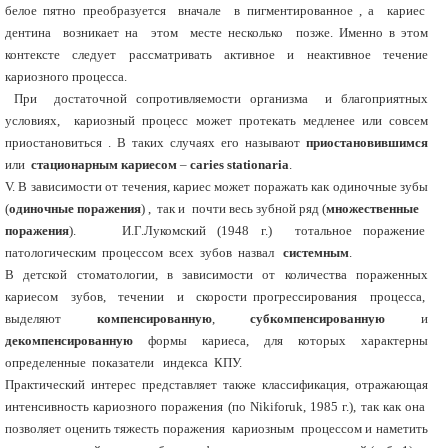
белое пятно преобразуется вначале в пигментированное , а кариес
дентина возникает на этом месте несколько позже. Именно в этом
контексте следует рассматривать активное и неактивное течение
кариозного процесса.
При достаточной сопротивляемости организма и благоприятных
условиях, кариозный процесс может протекать медленее или совсем
приостановиться . В таких случаях его называют
приостановившимся
или
стационарным кариесом
–
caries stationaria
.
V. В зависимости от течения, кариес может поражать как одиночные зубы
(
одиночные поражения
) , так и почти весь зубной ряд (
множественные
поражения
). И.Г.Лукомский (1948 г.) тотальное поражение
патологическим процессом всех зубов назвал
системным
.
В детской стоматологии, в зависимости от количества пораженных
кариесом зубов, течении и скорости прогрессирования процесса,
выделяют
компенсированную
,
субкомпенсированную
и
декомпенсированную
формы кариеса, для которых характерны
определенные показатели индекса КПУ.
Практический интерес представляет также классификация, отражающая
интенсивность кариозного поражения (по Nikiforuk, 1985 г.), так как она
позволяет оценить тяжесть поражения кариозным процессом и наметить