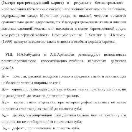
(
быстро прогрессирующий кариес
) в результате бесконтрольного
использования бутылочки с соской, наполненной молоком или напитками,
содержащими сахар. Молочные резцы на нижней челюсти остаются
сравнительно долго здоровыми, т.к. благодаря движениям языка и нижним
вытоком слюнной железы, они находятся в менее кариесогенной среде,
чем резцы верхней челюсти. Немецкие ученые Э.Хельвиг и И.Климек
(1999) данную патологию также относят к особым формам кариеса .
VIII.
Н.А.Рабухина и А.П.Аржанцев рекомендуют использовать
рентгенологическую классификацию глубины кариозных дефектов
(рис.4):
К
– полость, располагающаяся только в пределах эмали и занимающая
1
не более половины ширины ее слоя;
К
– кариес, поражающий слой эмали более чем на половину ширины, но
2
не доходящий до эмалево-дентинной границы;
К
– кариес эмали и дентина, при котором дефект занимает не менее
3
половины слоя твердых тканей до полости зуба;
К
– дефект, узурпирующий слой дентина больше чем на половину его
4
ширины, но не сообщающийся с полостью зуба;
K
– дефект , проникающий в полость зуба.
5