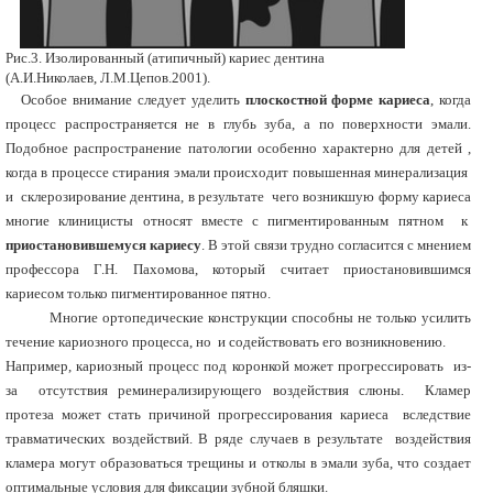
Рис.3. Изолированный (атипичный) кариес дентина
(А.И.Николаев, Л.М.Цепов.2001).
Особое внимание следует уделить
плоскостной форме кариеса
, когда
процесс распространяется не в глубь зуба, а по поверхности эмали.
Подобное распространение патологии особенно характерно для детей ,
когда в процессе стирания эмали происходит повышенная минерализация
и склерозирование дентина, в результате чего возникшую форму кариеса
многие клиницисты относят вместе с пигментированным пятном к
приостановившемуся кариесу
. В этой связи трудно согласится с мнением
профессора Г.Н. Пахомова, который считает приостановившимся
кариесом только пигментированное пятно.
Многие ортопедические конструкции способны не только усилить
течение кариозного процесса, но и содействовать его возникновению.
Например, кариозный процесс под коронкой может прогрессировать из-
за отсутствия реминерализирующего воздействия слюны. Кламер
протеза может стать причиной прогрессирования кариеса вследствие
травматических воздействий. В ряде случаев в результате воздействия
кламера могут образоваться трещины и отколы в эмали зуба, что создает
оптимальные условия для фиксации зубной бляшки.