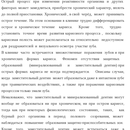
Острый процесс при изменении реактивности организма и других
факторах может замедлиться, приобрести хронический характер, вплоть
до полной приостановки. Хронический , в свой черёд, может принимать
острое течение. На этом основании в клинике трудно дифференцировать
острое и хроническое течение кариеса. Кроме того, трудно
установить точное время развития кариозного процесса , поскольку
кариозная полость может располагаться на относительно недоступном
для раздражителей и визуального осмотра участке зуба.
В клинике часто встречаются множественные поражения зубов и при
хронических формах кариеса. Феномен отсутствия защитных
образований (минерализованный и заместительный дентин) при
острых формах кариеса не всегда подтверждается. Описаны случаи,
когда заместительный дентин может образоваться даже в интактном зубе
при травматических воздействиях, а также при поражении кариозным
процессом только эмали зуба.
Немаловажно, что заместительный и минерализованный дентин могут
вообще не образоваться ни при хроническом, ни при остром кариесе,
тогда как при некоторых физиологических состояниях, таких, как
бурный рост организма в период полового созревания, может
наблюдаться повышение образования защитно-приспособительных зон.
Кроме того, заместительный дентин может встречаться даже в