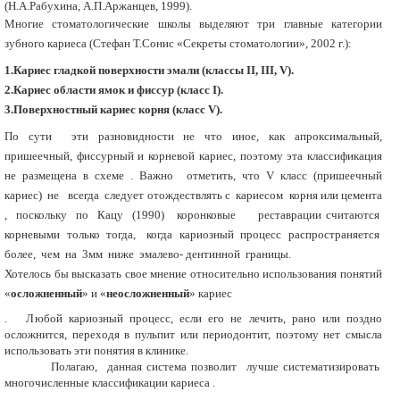
(Н.А.Рабухина, А.П.Аржанцев, 1999).
Многие стоматологические школы выделяют три главные категории
зубного кариеса (Стефан Т.Сонис «Секреты стоматологии», 2002 г.):
1.Кариес гладкой поверхности эмали (классы II, III, V).
2.Кариес области ямок и фиссур (класс I).
3.Поверхностный кариес корня (класс V).
По сути эти разновидности не что иное, как апроксимальный,
пришеечный, фиссурный и корневой кариес, поэтому эта классификация
не размещена в схеме . Важно отметить, что V класс (пришеечный
кариес) не всегда следует отождествлять с кариесом корня или цемента
, поскольку по Кацу (1990) коронковые реставрации считаются
корневыми только тогда, когда кариозный процесс распространяется
более, чем на 3мм ниже эмалево- дентинной границы.
Хотелось бы высказать свое мнение относительно использования понятий
«
осложненный
» и «
неосложненный
» кариес
. Любой кариозный процесс, если его не лечить, рано или поздно
осложнится, переходя в пульпит или периодонтит, поэтому нет смысла
использовать эти понятия в клинике.
Полагаю, данная система позволит лучше систематизировать
многочисленные классификации кариеса .