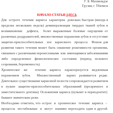
Г. Б. Махвиладзе
Грузия, г. Тбилиси
НАЧАЛО СТАТЬИ
ЗДЕСЬ
Для острого течения кариеса характерна довольно быстрая (иногда в
пределах нескольких недель) деминерализация твердых тканей зубов и
возникновение дефекта, более выраженные болевые ощущения от
различных раздражителей, множественные поражения зубов и отсутствие
защитно-приспособительных зон кариозного процесса. Фоном для
развития такого течения может быть снижение реактивности организма,
связанное с различными перенесенными или имеющимися заболеваниями
либо определенное физиологическое состояние (период полового
созревания, беременность).
Хроническое же течение кариеса характеризуется медленным
поражением зубов. Множественный кариес развивается редко.
Длительное существование кариозной полости сопровождается развитием
в пульпе защитно-приспособительных образований (прозрачного и
заместительного дентина). Осложнения кариеса (пульпит и периодонтит)
бывают значительно реже.
Необходимо отметить, что острое и хроническое течение кариеса –
процессы нестабильные и могут взаимно переходить один в другой.