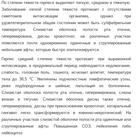
По степени тяжести герпеся выделяют легкую, среднюю и тяжелую.
Заболевание легкой степени тяжести протекает с отсутствием
симптомов интоксикации организма, однако при
удовлетворительном общем состоянии может быть субфебрильная
температура. Слизистая оболочка полости рта отечна,
гиперемирована, десны кровоточат, на различных участках
появляются почти одновременно одиночные и сгруппированные
небольшие афты, которые быстро эпителизируются.
Герпес средней степени тяжести протекает при выраженной
интоксикации, в продромальный период наблюдаются недомогание,
слабость, головная боль, тошнота, исчезает аппетит, температура
тела до 38,5 °С. Увеличены подчелюстные лимфатические узлы,
реже подбородочные и шейные, пальпация их болезненна.
Слизистая оболочка полости рта отечна, гиперемирована, слюна
вязкая и тягучая. Слизистая оболочка десны также отечна,
гиперемирована, десны при прикосновении кровоточат, катаральный
гингивит легко трансформируется в язвенно-некротический. На
различных участках слизистой оболочки полости рта одиночные или
сгруппированные афты. Повышенная СОЭ, лейкопения либо
лейкоцитоз.