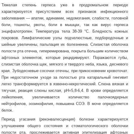
Тяжелая степень герпеса уже в продромальном периоде
характеризуется присутствием всех признаков инфекционного
заболевания — апатии, адинамии, недомогания, слабости, головной
боли, тошноты, рвоты, боли в мышцах, так как вирус герпеса
энцефалотропен. Температура тела 38-39 °С. Бледность кожных
покровов. Лимфатические узлы подчелюстные, подбородочные и
шейные увеличены, пальпация их болезненна. Слизистая оболочка
полости рта отечна, гиперемирована, покрыта большим количеством
афтозных элементов, которые рецидивируют. Поражаются губы,
слизистая оболочка щек, мягкого и твердого неба, языка, десневого
края. Зубодесневые сосочки отечны, при прикосновении кровоточат.
При недостаточном уходе за полостью рта катаральный гингивит
легко трансформируется в язвенно-некротический. Слюна вязкая и
тягучая, реакция слюны кислая, рН=5,8-6,4. В крови определяется
лейкопения, увеличивается количество палочкоядерных
нейтрофилов, эозинофилия, повышена СОЭ. В моче определяется
белок.
Период угасания (реконвалесценция) болезни характеризуется
улучшением общего состояния и стоматологического оболочки
полости рта, прослеживается активная эпителизация афтозных