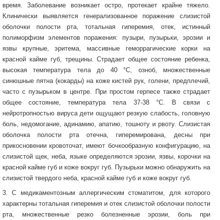
время. Заболевание возникает остро, протекает крайне тяжело.
Клинически выявляется генерализованное поражение слизистой
оболочки полости рта, тотальная гиперемия, отек, истинный
полиморфизм элементов поражения: пузыри, пузырьки, эрозии и
язвы крупные, эритема, массивные геморрагические корки на
красной кайме губ, трещины. Страдает общее состояние ребенка,
высокая температура тела до 40 °С, озноб, множественные
синюшные пятна (кокарды) на коже кистей рук, голени, предплечий,
часто с пузырьком в центре. При простом герпесе также страдает
общее состояние, температура тела 37-38 °С. В связи с
нейротропностью вируса дети ощущают резкую слабость, головную
боль, недомогание, адинамию, апатию, тошноту и рвоту. Слизистая
оболочка полости рта отечна, гиперемирована, десны при
прикосновении кровоточат, имеют бочкообразную конфигурацию, на
слизистой щек, неба, языке определяются эрозии, язвы, корочки на
красной кайме губ и коже вокруг губ. Пузырьки можно обнаружить на
слизистой твердого неба, красной кайме губ и коже вокруг губ.
3. С медикаментозным аллергическим стоматитом, для которого
характерны тотальная гиперемия и отек слизистой оболочки полости
рта, множественные резко болезненные эрозии, боль при