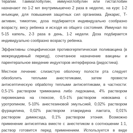
терапии. Гаммаглобулин, иммуноглобулин или гистаглобин
назначают по 1-2 мл внутримышечно 2 раза в неделю, на курс 1-2
инъекции, для повышения защитных сил организма. Декарис, Т-
активин, тимоптин, доза подбирается индивидуально сообразно
возрасту, весу ребенка и исходя из общего состояния. Иммунал по
5-15 капель, 2-3 раза в день, 1-2 недели. Доза подбирается
индивидуально сообразно возрасту ребенка.
Эффективны специфическая противогерпетическая поливакцина (в
межрецидивный период), сочетанное назначение вакцины и
парентеральное введение индукторов интерферона (ридостина).
Местное лечение: слизистую оболочку полости рта следует
обезболить теплыми анестетиками, затем провести
антисептическую обработку теплыми антисептиками, в частности:
0,5-1% раствором тримекаина либо лидокаина, 4% раствором
пиромекаина на глюкозе, 0,5-1% раствором новокаина с
уротропином, 5-10% анестезиновой эмульсией, 0,02% раствором
фурацилина, 0,02% раствором этакридина лактата, 0,01%
раствором димексида, 0,1% раствором этония. Возможно
применение антисептика вместе с анестетиком в соотношении 1:1,
раствор готовится перед применением. Используется в виде