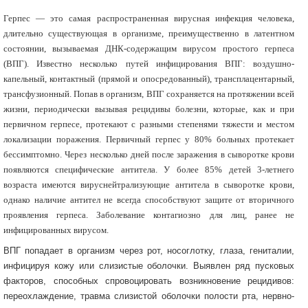
Герпес — это самая распространенная вирусная инфекция человека,
длительно существующая в организме, преимущественно в латентном
состоянии, вызываемая ДНК-содержащим вирусом простого герпеса
(ВПГ). Известно несколько путей инфицирования ВПГ: воздушно-
капельный, контактный (прямой и опосредованный), трансплацентарный,
трансфузионный. Попав в организм, ВПГ сохраняется на протяжении всей
жизни, периодически вызывая рецидивы болезни, которые, как и при
первичном герпесе, протекают с разными степенями тяжести и местом
локализации поражения. Первичный герпес у 80% больных протекает
бессимптомно. Через несколько дней после заражения в сыворотке крови
появляются специфические антитела. У более 85% детей 3-летнего
возраста имеются вируснейтрализующие антитела в сыворотке крови,
однако наличие антител не всегда способствуют защите от вторичного
проявления герпеса. Заболевание контагиозно для лиц, ранее не
инфицированных вирусом.
ВПГ попадает в организм через рот, носоглотку, глаза, гениталии,
инфицируя кожу или слизистые оболочки. Выявлен ряд пусковых
факторов, способных спровоцировать возникновение рецидивов:
переохлаждение, травма слизистой оболочки полости рта, нервно-