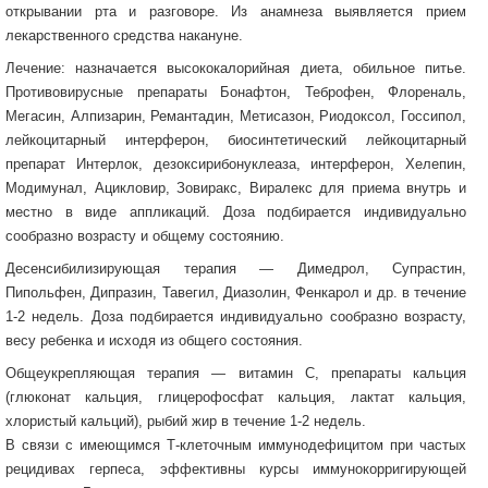
открывании рта и разговоре. Из анамнеза выявляется прием
лекарственного средства накануне.
Лечение: назначается высококалорийная диета, обильное питье.
Противовирусные препараты Бонафтон, Теброфен, Флореналь,
Мегасин, Алпизарин, Ремантадин, Метисазон, Риодоксол, Госсипол,
лейкоцитарный интерферон, биосинтетический лейкоцитарный
препарат Интерлок, дезоксирибонуклеаза, интерферон, Хелепин,
Модимунал, Ацикловир, Зовиракс, Виралекс для приема внутрь и
местно в виде аппликаций. Доза подбирается индивидуально
сообразно возрасту и общему состоянию.
Десенсибилизирующая терапия — Димедрол, Супрастин,
Пипольфен, Дипразин, Тавегил, Диазолин, Фенкарол и др. в течение
1-2 недель. Доза подбирается индивидуально сообразно возрасту,
весу ребенка и исходя из общего состояния.
Общеукрепляющая терапия — витамин С, препараты кальция
(глюконат кальция, глицерофосфат кальция, лактат кальция,
хлористый кальций), рыбий жир в течение 1-2 недель.
В связи с имеющимся Т-клеточным иммунодефицитом при частых
рецидивах герпеса, эффективны курсы иммунокорригирующей