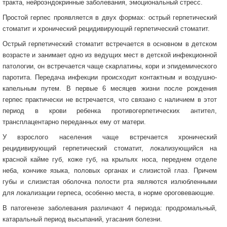
тракта, нейроэндокринные заболевания, эмоциональный стресс.
Простой герпес проявляется в двух формах: острый герпетический
стоматит и хронический рецидивирующий герпетический стоматит.
Острый герпетический стоматит встречается в основном в детском
возрасте и занимает одно из ведущих мест в детской инфекционной
патологии, он встречается чаще скарлатины, кори и эпидемического
паротита. Передача инфекции происходит контактным и воздушно-
капельным путем. В первые 6 месяцев жизни после рождения
герпес практически не встречается, что связано с наличием в этот
период в крови ребенка противогерпетических антител,
трансплацентарно переданных ему от матери.
У взрослого населения чаще встречается хронический
рецидивирующий герпетический стоматит, локализующийся на
красной кайме губ, коже губ, на крыльях носа, переднем отделе
неба, кончике языка, половых органах и слизистой глаз. Причем
губы и слизистая оболочка полости рта являются излюбленными
для локализации герпеса, особенно места, в норме ороговевающие.
В патогенезе заболевания различают 4 периода: продромальный,
катаральный период высыпаний, угасания болезни.