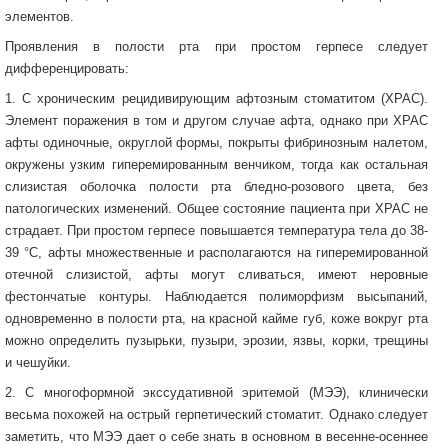
элементов.
Проявления в полости рта при простом герпесе следует
дифференцировать:
1. С хроническим рецидивирующим афтозным стоматитом (ХРАС).
Элемент поражения в том и другом случае афта, однако при ХРАС
афты одиночные, округлой формы, покрыты фибринозным налетом,
окружены узким гиперемированным венчиком, тогда как остальная
слизистая оболочка полости рта бледно-розового цвета, без
патологических изменений. Общее состояние пациента при ХРАС не
страдает. При простом герпесе повышается температура тела до 38-
39 °С, афты множественные и располагаются на гиперемированной
отечной слизистой, афты могут сливаться, имеют неровные
фестончатые контуры. Наблюдается полиморфизм высыпаний,
одновременно в полости рта, на красной кайме губ, коже вокруг рта
можно определить пузырьки, пузыри, эрозии, язвы, корки, трещины
и чешуйки.
2. С многоформной экссудативной эритемой (МЭЭ), клинически
весьма похожей на острый герпетический стоматит. Однако следует
заметить, что МЭЭ дает о себе знать в основном в весенне-осеннее