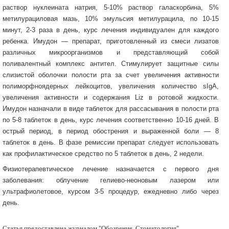
раствор нуклеината натрия, 5-10% раствор галаскорбина, 5%
метилурациловая мазь, 10% эмульсия метилурацила, по 10-15
минут, 2-3 раза в день, курс лечения индивидуален для каждого
ребенка. Имудон — препарат, приготовленный из смеси лизатов
различных микроорганизмов и представляющий собой
поливалентный комплекс антител. Стимулирует защитные силы
слизистой оболочки полости рта за счет увеличения активности
полиморфноядерных лейкоцитов, увеличения количество sIgA,
увеличения активности и содержания Liz в ротовой жидкости.
Имудон назначали в виде таблеток для рассасывания в полости рта
по 5-8 таблеток в день, курс лечения соответственно 10-16 дней. В
острый период, в период обострения и выраженной боли — 8
таблеток в день. В фазе ремиссии препарат следует использовать
как профилактическое средство по 5 таблеток в день, 2 недели.
Физиотерапевтическое лечение назначается с первого дня
заболевания: облучение гелиево-неоновым лазером или
ультрафиолетовое, курсом 3-5 процедур, ежедневно либо через
день.
Статья предоставлена журналом "Обозрение. Стоматология"