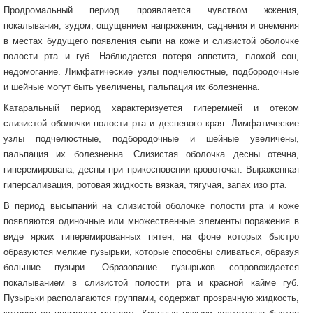
Продромальный период проявляется чувством жжения,
покалывания, зудом, ощущением напряжения, саднения и онемения
в местах будущего появления сыпи на коже и слизистой оболочке
полости рта и губ. Наблюдается потеря аппетита, плохой сон,
недомогание. Лимфатические узлы подчелюстные, подбородочные
и шейные могут быть увеличены, пальпация их болезненна.
Катаральный период характеризуется гиперемией и отеком
слизистой оболочки полости рта и десневого края. Лимфатические
узлы подчелюстные, подбородочные и шейные увеличены,
пальпация их болезненна. Слизистая оболочка десны отечна,
гиперемирована, десны при прикосновении кровоточат. Выраженная
гиперсаливация, ротовая жидкость вязкая, тягучая, запах изо рта.
В период высыпаний на слизистой оболочке полости рта и коже
появляются одиночные или множественные элементы поражения в
виде ярких гиперемированных пятен, на фоне которых быстро
образуются мелкие пузырьки, которые способны сливаться, образуя
большие пузыри. Образование пузырьков сопровождается
покалыванием в слизистой полости рта и красной кайме губ.
Пузырьки располагаются группами, содержат прозрачную жидкость,