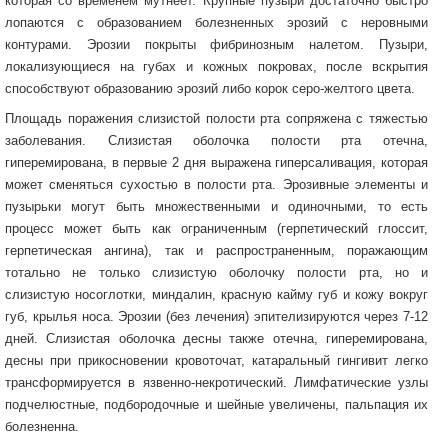
которая со временем мутнеет. Крупные пузыри достаточно быстро
лопаются с образованием болезненных эрозий с неровными
контурами. Эрозии покрыты фибринозным налетом. Пузыри,
локализующиеся на губах и кожных покровах, после вскрытия
способствуют образованию эрозий либо корок серо-желтого цвета.
Площадь поражения слизистой полости рта сопряжена с тяжестью
заболевания. Слизистая оболочка полости рта отечна,
гиперемирована, в первые 2 дня выражена гиперсаливация, которая
может сменяться сухостью в полости рта. Эрозивные элементы и
пузырьки могут быть множественными и одиночными, то есть
процесс может быть как ограниченным (герпетический глоссит,
герпетическая ангина), так и распространенным, поражающим
тотально не только слизистую оболочку полости рта, но и
слизистую носоглотки, миндалин, красную кайму губ и кожу вокруг
губ, крылья носа. Эрозии (без лечения) эпителизируются через 7-12
дней. Слизистая оболочка десны также отечна, гиперемирована,
десны при прикосновении кровоточат, катаральный гингивит легко
трансформируется в язвенно-некротический. Лимфатические узлы
подчелюстные, подбородочные и шейные увеличены, пальпация их
болезненна.