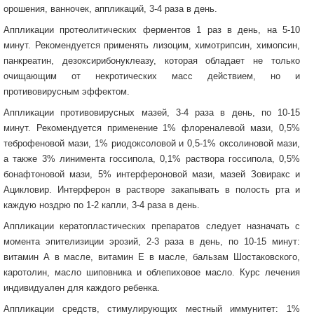
орошения, ванночек, аппликаций, 3-4 раза в день.
Аппликации протеолитических ферментов 1 раз в день, на 5-10
минут. Рекомендуется применять лизоцим, химотрипсин, химопсин,
панкреатин, дезоксирибонуклеазу, которая обладает не только
очищающим от некротических масс действием, но и
противовирусным эффектом.
Аппликации противовирусных мазей, 3-4 раза в день, по 10-15
минут. Рекомендуется применение 1% флореналевой мази, 0,5%
теброфеновой мази, 1% риодоксоловой и 0,5-1% оксолиновой мази,
а также 3% линимента госсипола, 0,1% раствора госсипола, 0,5%
бонафтоновой мази, 5% интерфероновой мази, мазей Зовиракс и
Ацикловир. Интерферон в растворе закапывать в полость рта и
каждую ноздрю по 1-2 капли, 3-4 раза в день.
Аппликации кератопластических препаратов следует назначать с
момента эпителизиции эрозий, 2-3 раза в день, по 10-15 минут:
витамин А в масле, витамин Е в масле, бальзам Шостаковского,
каротолин, масло шиповника и облепиховое масло. Курс лечения
индивидуален для каждого ребенка.
Аппликации средств, стимулирующих местный иммунитет: 1%