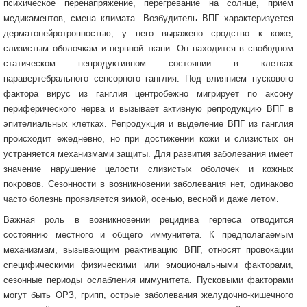
психическое перенапряжение, перегревание на солнце, прием
медикаментов, смена климата. Возбудитель ВПГ характеризуется
дерматонейротропностью, у него выражено сродство к коже,
слизистым оболочкам и нервной ткани. Он находится в свободном
статическом непродуктивном состоянии в клетках
паравертебрального сенсорного ганглия. Под влиянием пускового
фактора вирус из ганглия центробежно мигрирует по аксону
периферического нерва и вызывает активную репродукцию ВПГ в
эпителиальных клетках. Репродукция и выделение ВПГ из ганглия
происходит ежедневно, но при достижении кожи и слизистых он
устраняется механизмами защиты. Для развития заболевания имеет
значение нарушение целости слизистых оболочек и кожных
покровов. Сезонности в возникновении заболевания нет, одинаково
часто болезнь проявляется зимой, осенью, весной и даже летом.
Важная роль в возникновении рецидива герпеса отводится
состоянию местного и общего иммунитета. К предполагаемым
механизмам, вызывающим реактивацию ВПГ, относят провокации
специфическими физическими или эмоциональными факторами,
сезонные периоды ослабления иммунитета. Пусковыми факторами
могут быть ОРЗ, грипп, острые заболевания желудочно-кишечного