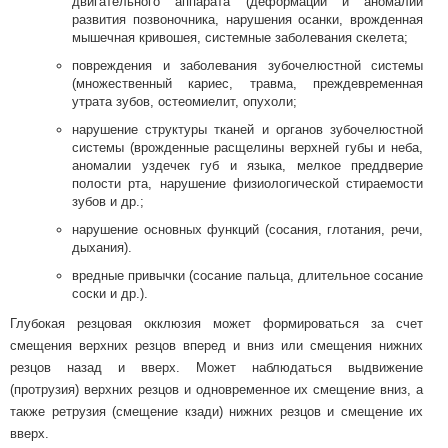
двигательного аппарата (деформации и аномалии
развития позвоночника, нарушения осанки, врожденная
мышечная кривошея, системные заболевания скелета;
повреждения и заболевания зубочелюстной системы
(множественный кариес, травма, преждевременная
утрата зубов, остеомиелит, опухоли;
нарушение структуры тканей и органов зубочелюстной
системы (врожденные расщелины верхней губы и неба,
аномалии уздечек губ и языка, мелкое преддверие
полости рта, нарушение физиологической стираемости
зубов и др.;
нарушение основных функций (сосания, глотания, речи,
дыхания).
вредные привычки (сосание пальца, длительное сосание
соски и др.).
Глубокая резцовая окклюзия может формироваться за счет
смещения верхних резцов вперед и вниз или смещения нижних
резцов назад и вверх. Может наблюдаться выдвижение
(протрузия) верхних резцов и одновременное их смещение вниз, а
также ретрузия (смещение кзади) нижних резцов и смещение их
вверх.