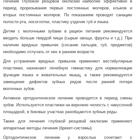
Лечение глубокой резцовой окклюзии наиболее эффективно в
период прорезывания первых постоянных моляров, клыков и
вторых постоянных моляров. По показаниям проводят санацию
полости рта, носоглотки, пластику уздечек губ и языка.
Детям с молочными зубами в рацион питания рекомендуется
вводить больше твердой пищи (сырые овощи, фрукты и т.д.). При
наличии вредных привычек (сосание пальцев, губ, предметов)
необходимо отлучать от них в раннем возрасте.
Для устранения вредных привычек применяют вестибулярные
пластинки, назначают лечебную гимнастику для нормализации
функции языка и жевательных мышц, а также рекомендуется
замещение дефектов зубных рядов после ранней потери
молочных зубов.
Активное ортодонтическое лечение проводится в период смены
зубов. Используются пластинки на верхнюю челюсть с накусочной
площадкой, в боковых участках разобщаются зубные ряды.
Также для лечения глубокой резцовой окклюзии применяют
аппаратные методы лечения (брекет-системы).
Ортодонтическое лечение у взрослых сочетают с