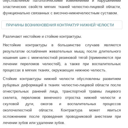
обусловленное патологическими изменениями и нарушениями
эластических свойств мягких тканей челюстно-лицевой области,
функционально связанных c височно-нижнечелюcтным суставом.
ПРИЧИНЫ ВОЗНИКНОВЕНИЯ КОНТРАКТУР НИЖНЕЙ ЧЕЛЮСТИ
Различают нестойкие и стойкие контрактуры.
Нестойкие контрактуры в большинстве случаев являются
результатом ослабления жевательных мышц после длительного
ношения шин с межчелюстной резиновой тягой (применяются при
лечении переломов челюстей), а также при воспалительных
процессах в мягких тканях, окружающих нижнюю челюсть.
Стойкие контрактуры нижней челюсти обусловлены развитием
рубцовых деформаций в тканях челюстно-лицевой области после
огнестрельных ранений лица, транспортной травмы лицевого
скелета, переломов венечного отростка нижней челюсти и
скуловой дуги, ожогов и воспалительных процессов
околочелюстной области. Контрактура может явиться
осложнением после проведения проводниковой анестезии при
лечении зубов или удалении зубов.