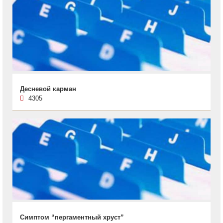
Десневой карман
4305
Симптом “пергаментный хруст”