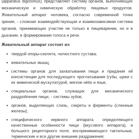
(apparatus digistorius), представляет систему органов, выполняющих
механическую и химическую обработку пищевых продуктов.
Жевательный аппарат человека, согласно современной точке
зрения, - сложная взаимодействующая и взаимозависимая система
органов, принимающих участие не только в пищеварении, но и в
дыхании, в формировании голоса и речи.
Жевательный аппарат состоит из:
твердой опоры-скелета, челюстного сустава;
жевательных мышц;
системы органов для захватывания пищи и придания ей
консистенции для последующего проглатывания (губы, щеки с
их мимической мускулатурой, мягкое нёбо и язык;
специальных органов, служащих для механического
раздробления пищи, - системы зубов;
органов, выделяющих слизь, секреты и ферменты (слюнные
железы);
специфического нервного аппарата определяющего
качественные особенности пищи (вкусового аппарата), и
большого рецепторного поля, воспринимающего тактильные,
термические и все другие внешние раздражения;