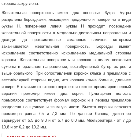
сторона закруглена.
Жевательная поверхность имеет два основных бугра. Бугры
разделены бороздками, лежащими продольно и поперечно в виде
буквы Н, поперечная линия буквы Н проходит посередине
жевательной поверхности в медиально-дистальном направлении и
доходит до проксимальных эмалевых валиков, которыми
заканчивается жевательная поверхность. Борозды имеют
искривление соответственно искривлению медиальной стороны
коронки. Жевательная поверхность и коронка в целом несколько
сужены в оральном направлении, вестибулярный бугор острее и
выше орального. При сопоставлении коронок клыка и премоляра с
вестибулярной стороны видно, что коронка клыка больше, длиннее
и шире. В отличие от второго верхнего и нижних премоляров первый
верхний премоляр имеет два корня. Пульпарная полость
премоляров соответствует формам коронок и в первом премоляре
разделена на щечную и язычную части. Высота коронки верхнего
премоляра равна 7,5 и 7,3 мм. По данным Липеца, длина ее
варьирует от 5,5 до 9,3 и от 5,7 до 8,0 мм, Мюльрейтера - от 7 до
10,8 и от 6,2 до 10,2 мм.