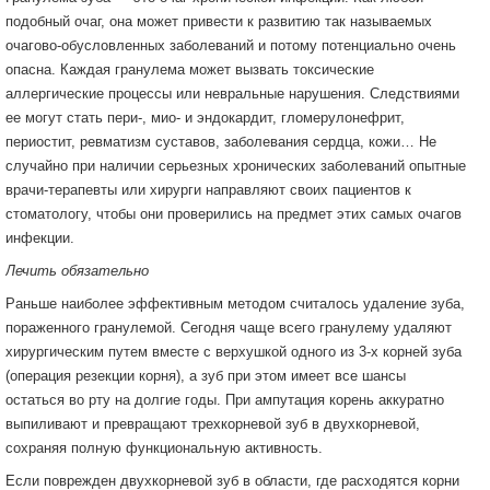
подобный очаг, она может привести к развитию так называемых
очагово-обусловленных заболеваний и потому потенциально очень
опасна. Каждая гранулема может вызвать токсические
аллергические процессы или невральные нарушения. Следствиями
ее могут стать пери-, мио- и эндокардит, гломерулонефрит,
периостит, ревматизм суставов, заболевания сердца, кожи… Не
случайно при наличии серьезных хронических заболеваний опытные
врачи-терапевты или хирурги направляют своих пациентов к
стоматологу, чтобы они проверились на предмет этих самых очагов
инфекции.
Лечить обязательно
Раньше наиболее эффективным методом считалось удаление зуба,
пораженного гранулемой. Сегодня чаще всего гранулему удаляют
хирургическим путем вместе с верхушкой одного из 3-х корней зуба
(операция резекции корня), а зуб при этом имеет все шансы
остаться во рту на долгие годы. При ампутация корень аккуратно
выпиливают и превращают трехкорневой зуб в двухкорневой,
сохраняя полную функциональную активность.
Если поврежден двухкорневой зуб в области, где расходятся корни