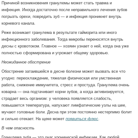
Причиной возникновения гранулемы может стать травма и
инфекция. Иногда достаточно после неправильного лечения зубов
погрызть орехи, повредить зуб — и инфекция проникнет внутрь
корневого канала.
Реже возникает гранулема в результате гайморита или иного
инфекционного заболевания. Тогда микробы переносятся внутрь
десны с кровотоком. Главное — хозяин узнает о ней, когда она уже
полностью сформирована и угрожает общему здоровью.
Неожиданное обострение
Обострение затаившейся в десне болезни может вызвать все что
угодно: переохлаждение, тяжелая физическая или умственная
работа, снижение иммунитета, стресс и простуда. Гранулема очень
коварна — она подтачивает корни зубов, а когда активизируется,
страдает весь организм: у человека появляется слабость,
повышается температура, напухают лимфатические узлы на шее,
мучают головные боли. Десна при этом постоянно нестерпимо болит
и сильно отекает. На щеке может
появиться флюс
.
В чем опасность
Гранулема зуба — это очаг хронической инфекции. Как любой