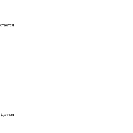
стается
 Данная