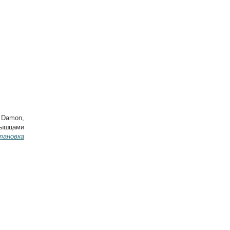
 Damon,
мышцами
тановка