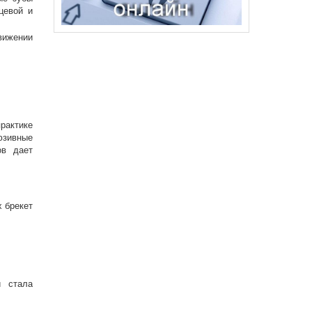
цевой и
вижении
рактике
юзивные
ов дает
х брекет
и стала