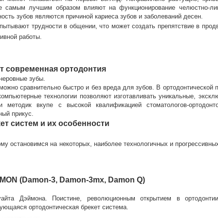
 не самым лучшим образом влияют на функционирование челюстно-ли
ость зубов являются причиной кариеса зубов и заболеваний десен.
пытывают трудности в общении, что может создать препятствие в прод
тивной работы.
т современная ортодонтия
 неровные зубы.
ожно сравнительно быстро и без вреда для зубов. В ортодонтической п
компьютерные технологии позволяют изготавливать уникальные, экскл
и методик вкупе с высокой квалификацией стоматологов-ортодонт
ный прикус.
ет систем и их особенности
ому остановимся на некоторых, наиболее технологичных и прогрессивны
MON (Damon-3, Damon-3mx, Damon Q)
айта Дэймона. Поистине, революционным открытием в ортодонти
ующаяся ортодонтическая брекет система.