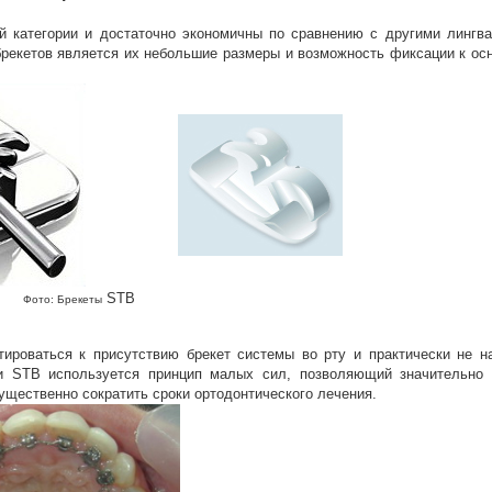
ой категории и достаточно экономичны по сравнению с другими лингв
рекетов является их небольшие размеры и возможность фиксации к ос
STB
Фото: Брекеты
тироваться к присутствию брекет системы во рту и практически не н
ми STB используется принцип малых сил, позволяющий значительно 
щественно сократить сроки ортодонтического лечения.