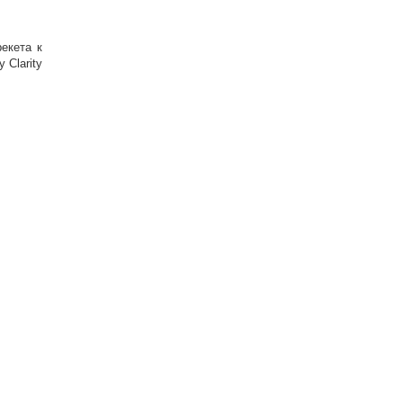
екета к
 Clarity