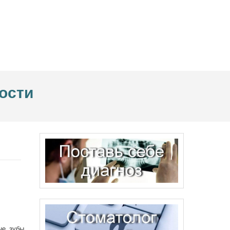
ости
ые зубы