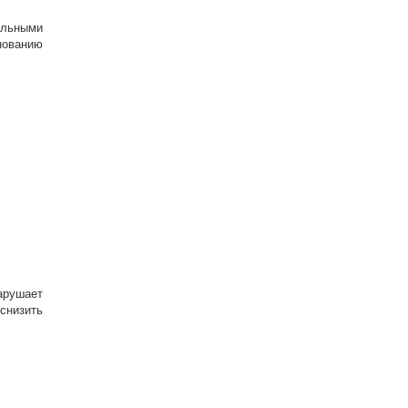
альными
нованию
арушает
снизить