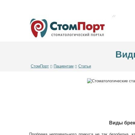
Вид
СтомПорт
Пациентам
Статьи
Виды брек
Проблема неправильного прикуса не так безобидна, к