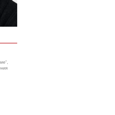
ие",
ения