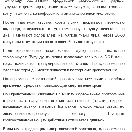
тампонаду различными средствами (йодоформная турунда,
турунда с димексидом, гемостатическая губка, колапол, колапан,
кетгут, тампон с капрофером или аминокапроновой кислотой).
После удаления сгустка крови лунку промывают перекисью
водорода, высушивают и туго тампонируют лунку начиная с её
дна. Назначают холод (лед) на мягкие ткани лица. Через 20-30
минут при отсутствии кровотечения больного отпускают.
Если кровотечение продолжается, лунку вновь тщательно
тампонируют. Турунду из лунки извлекают только на 5-6-й день,
когда начинается гранулирование её стенок. Преждевременное
удаление турунды может привести к повторному кровотечению.
Одновременно с остановкой кровотечения местными способами
применяют средства, повышающие свертывание крови.
При кровотечении, связанном с низким содержанием протромбина
в результате нарушения его синтеза печенью (гепатит, цирроз),
назначают аналог витамина К-викасол. Можно также назначить
эпсилонаминокапроновую кислоту. Быстрым
кровоостанавливающим действием отличается дицинон.
Больным, страдающим гипертонической болезнью, одновременно