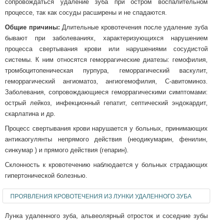
сопровождаться удаление зуба при остром воспалительном
процессе, так как сосуды расширены и не спадаются.
Общие причины:
Длительные кровотечения после удаление зуба
бывают при заболеваниях, характеризующихся нарушением
процесса свертывания крови или нарушениями сосудистой
системы. К ним относятся геморрагические диатезы: гемофилия,
тромбоцитопеническая пурпура, геморрагический васкулит,
геморрагический ангиоматоз, ангиогемофилия, С-авитоминоз.
Заболевания, сопровождающиеся геморрагическими симптомами:
острый лейкоз, инфекционный гепатит, септический эндокардит,
скарлатина и др.
Процесс свертывания крови нарушается у больных, принимающих
антикаогулянты непрямого действия (неодикумарин, фенилин,
синкумар ) и прямого действия (гепарин).
Склонность к кровотечению наблюдается у больных страдающих
гипертонической болезнью.
ПРОЯВЛЕНИЯ КРОВОТЕЧЕНИЯ ИЗ ЛУНКИ УДАЛЕННОГО ЗУБА
Лунка удаленного зуба, альвеолярный отросток и соседние зубы