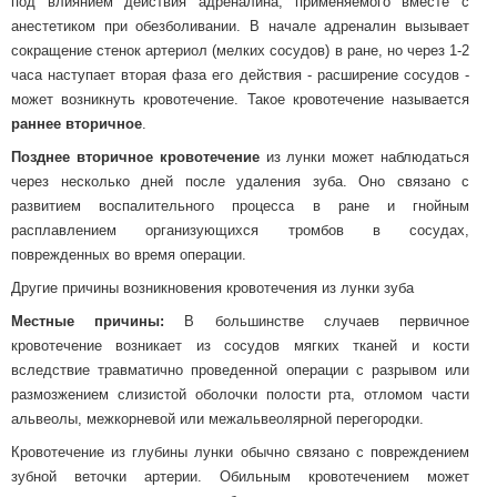
под влиянием действия адреналина, применяемого вместе с
анестетиком при обезболивании. В начале адреналин вызывает
сокращение стенок артериол (мелких сосудов) в ране, но через 1-2
часа наступает вторая фаза его действия - расширение сосудов -
может возникнуть кровотечение. Такое кровотечение называется
раннее вторичное
.
Позднее вторичное кровотечение
из лунки может наблюдаться
через несколько дней после удаления зуба. Оно связано с
развитием воспалительного процесса в ране и гнойным
расплавлением организующихся тромбов в сосудах,
поврежденных во время операции.
Другие причины возникновения кровотечения из лунки зуба
Местные причины:
В большинстве случаев первичное
кровотечение возникает из сосудов мягких тканей и кости
вследствие травматично проведенной операции с разрывом или
размозжением слизистой оболочки полости рта, отломом части
альвеолы, межкорневой или межальвеолярной перегородки.
Кровотечение из глубины лунки обычно связано с повреждением
зубной веточки артерии. Обильным кровотечением может