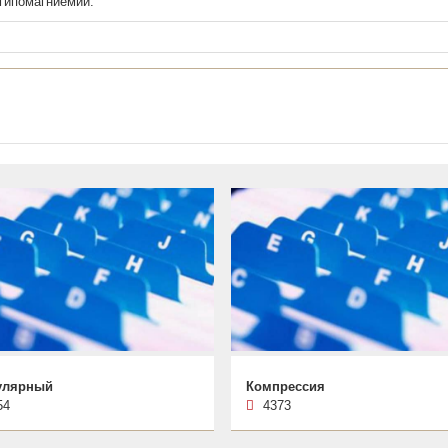
 гипомагниемии.
улярный
Компрессия
54
4373