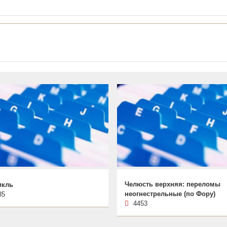
Челюсть верхняя: переломы
икль
неогнестрельные (по Фору)
35
4453