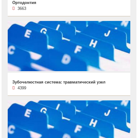
Ортодонтия
3663
Зубочелюстная система: травматический узел
4399