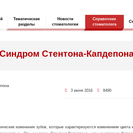
ый
Тематические
Новости
Справочник
С
разделы
стоматологии
стоматолога
Синдром Стентона-Капдепон
3 июня 2016
8490
логические изменения зубов, которые характеризуются изменением цвета 