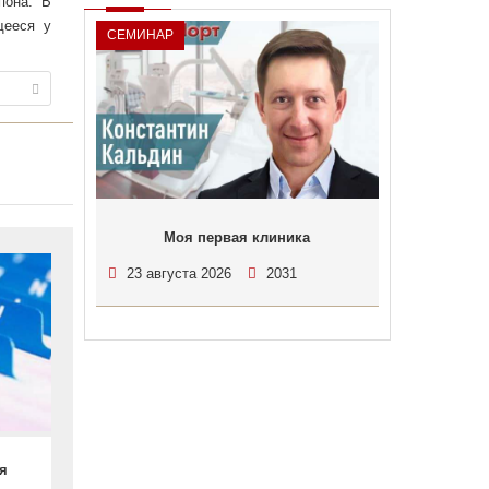
пона. В
щееся у
СЕМИНАР
Моя первая клиника
23 августа 2026
2031
я