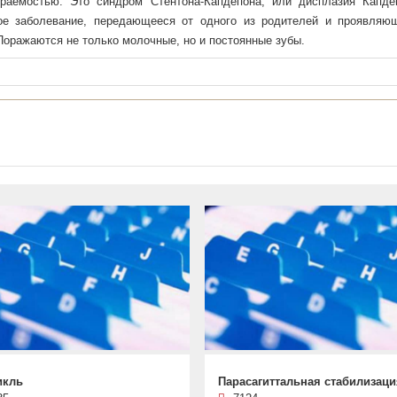
ираемостью. Это синдром Стентона-Капдепона, или дисплазия Капде
ное заболевание, передающееся от одного из родителей и проявляю
 Поражаются не только молочные, но и постоянные зубы.
икль
Парасагиттальная стабилизаци