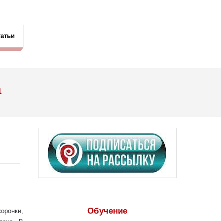
татьи
а
Обучение
коронки,