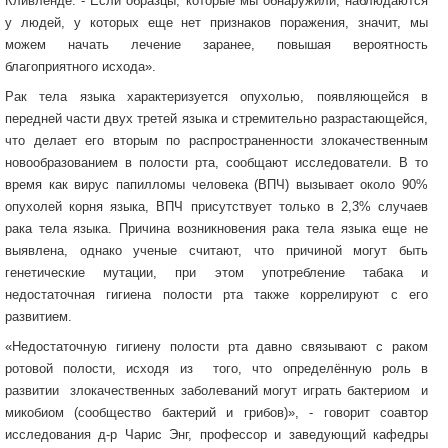
Кливленде. - Если образцы, которые мы обнаружили, наблюдаются
у людей, у которых еще нет признаков поражения, значит, мы
можем начать лечение заранее, повышая вероятность
благоприятного исхода».
Рак тела языка характеризуется опухолью, появляющейся в
передней части двух третей языка и стремительно разрастающейся,
что делает его вторым по распространенности злокачественным
новообразованием в полости рта, сообщают исследователи. В то
время как вирус папилломы человека (ВПЧ) вызывает около 90%
опухолей корня языка, ВПЧ присутствует только в 2,3% случаев
рака тела языка. Причина возникновения рака тела языка еще не
выявлена, однако ученые считают, что причиной могут быть
генетические мутации, при этом употребление табака и
недостаточная гигиена полости рта также коррелируют с его
развитием.
«Недостаточную гигиену полости рта давно связывают с раком
ротовой полости, исходя из того, что определённую роль в
развитии злокачественных заболеваний могут играть бактериом и
микобиом (сообщество бактерий и грибов)», - говорит соавтор
исследования д-р Чарис Энг, профессор и заведующий кафедры