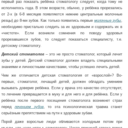
первый раз показать ребёнка стоматологу следует, когда тому не
исполнилось года. В этом возрасте, обычно, у ребёнка прорезались
от 2-х (в 6-8 месяцев появляются нижние центральные молочные
резцы) до 8-ми зубов. Как только появились первые
молочные зубы
,
необходимо пристально следить за их здоровьем и содержать их в
«чистоте». Если возникли сомнения по поводу здоровья
прорезавшихся зубов, то следует показаться специалисту, т.е.
детскому стоматологу.
Детский стоматолог
– это не просто стоматолог, который лечит
зубы у детей. Детский стоматолог должен владеть специальными
знаниями и личностными качествами, чтобы успешно лечить детей.
Чем же отличается детская стоматология от «взрослой»? Во-
первых, стоматолог, лечащий детей, должен обладать умением
вызывать доверие ребёнка. Если у врача это качество отсутствует,
то лечение превращается в муку и для него и для ребёнка. Если у
ребёнка после первого посещения стоматолога возникнет страх
перед
лечением зубов
, то эта психологическая травма станет
серьёзным препятствием на пути к здоровым зубам.
Порой даже взрослые люди обливаются холодным потом при
мысли, что надо идти к стоматологу. Часто причиной страха перед