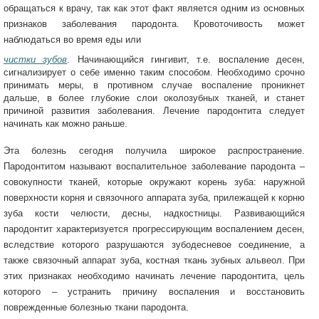
обращаться к врачу, так как этот факт является одним из основных
признаков заболевания пародонта. Кровоточивость может
наблюдаться во время еды или
чистки зубов
. Начинающийся гингивит, т.е. воспаление десен,
сигнализирует о себе именно таким способом. Необходимо срочно
принимать меры, в противном случае воспаление проникнет
дальше, в более глубокие слои околозубных тканей, и станет
причиной развития заболевания. Лечение пародонтита следует
начинать как можно раньше.
Эта болезнь сегодня получила широкое распространение.
Пародонтитом называют воспалительное заболевание пародонта –
совокупности тканей, которые окружают корень зуба: наружной
поверхности корня и связочного аппарата зуба, прилежащей к корню
зуба кости челюсти, десны, надкостницы. Развивающийся
пародонтит характеризуется прогрессирующим воспалением десен,
вследствие которого разрушаются зубодесневое соединение, а
также связочный аппарат зуба, костная ткань зубных альвеол. При
этих признаках необходимо начинать лечение пародонтита, цель
которого – устранить причину воспаления и восстановить
поврежденные болезнью ткани пародонта.