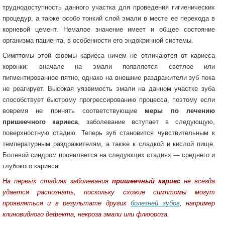
труднодоступность данного участка для проведения гигиенических
процедур, а также особо тонкий слой эмали в месте ее перехода в
корневой цемент. Немалое значение имеет и общее состояние
организма пациента, в особенности его эндокринной системы.
Симптомы этой формы кариеса ничем не отличаются от кариеса
коронки: вначале на эмали появляется светлое или
пигментированное пятно, однако на внешние раздражители зуб пока
не реагирует. Высокая уязвимость эмали на данном участке зуба
способствует быстрому прогрессированию процесса, поэтому если
вовремя не принять соответствующие
меры по лечению
пришеечного кариеса
, заболевание вступает в следующую,
поверхностную стадию. Теперь зуб становится чувствительным к
температурным раздражителям, а также к сладкой и кислой пище.
Болевой синдром проявляется на следующих стадиях — среднего и
глубокого кариеса.
На первых стадиях заболевания
пришеечный кариес
не всегда
удается распознать, поскольку схожие симптомы могут
проявляться и в результате других
болезней зубов
, например
клиновидного дефекта, некроза эмали или флюороза.