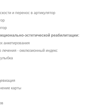
кости и перенос в артикулятор
тор
ятор
нкционально-эстетической реабилитации:
ых анкетирования
 лечения - окклюзионный индекс
 улыбка
девиация
нение карты
ов