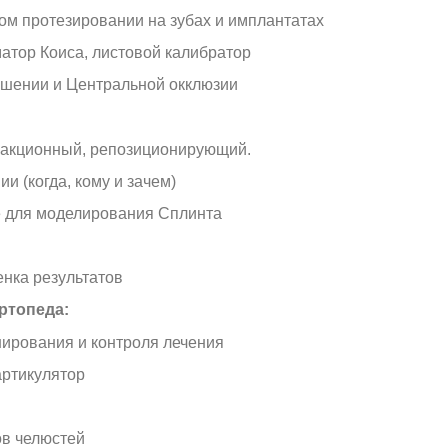
ом протезировании на зубах и имплантатах
атор Коиса, листовой калибратор
ошении и Центральной окклюзии
ракционный, репозиционирующий.
 (когда, кому и зачем)
е для моделирования Сплинта
нка результатов
ртопеда:
нирования и контроля лечения
артикулятор
ов челюстей