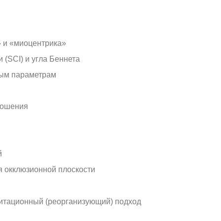
 и «миоцентрика»
 (SCI) и угла Беннета
ным параметрам
ношения
й
 окклюзионной плоскости
итационный (реорганизующий) подход