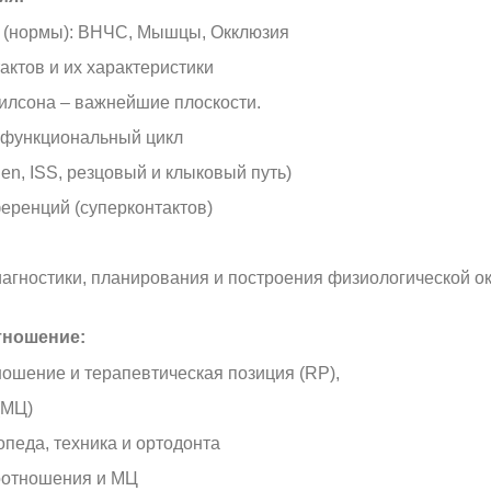
я (нормы): ВНЧС, Мышцы, Окклюзия
актов и их характеристики
Уилсона – важнейшие плоскости.
 функциональный цикл
n, ISS, резцовый и клыковый путь)
еренций (суперконтактов)
иагностики, планирования и построения физиологической о
тношение:
ношение и терапевтическая позиция (RP),
(МЦ)
опеда, техника и ортодонта
оотношения и МЦ