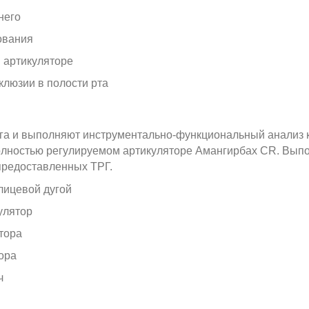
него
ования
в артикуляторе
клюзии в полости рта
уга и выполняют инструментально-функциональный анализ 
полностью регулируемом артикуляторе Амангирбах CR. Вып
предоставленных ТРГ.
лицевой дугой
улятор
тора
ора
ч