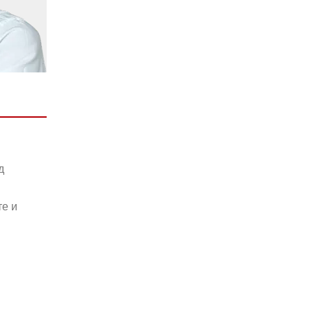
д
те и