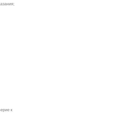
азания;
верие к