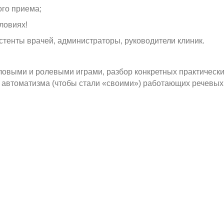
ого приема;
ловиях!
истенты врачей, администраторы, руководители клиник.
овыми и ролевыми играми, разбор конкретных практическ
вня автоматизма (чтобы стали «своими») работающих речевых